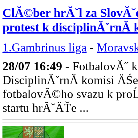
ClĂ©ber hrĂˇl za SlovĂˇ
protest k disciplinĂˇrnĂ­ 
1.Gambrinus liga
-
Moravsk
28/07
16:49
- FotbalovĂ˝ k
DisciplinĂˇrnĂ­ komisi Ä
fotbalovĂ©ho svazu k pro
startu hrĂˇÄŤe ...