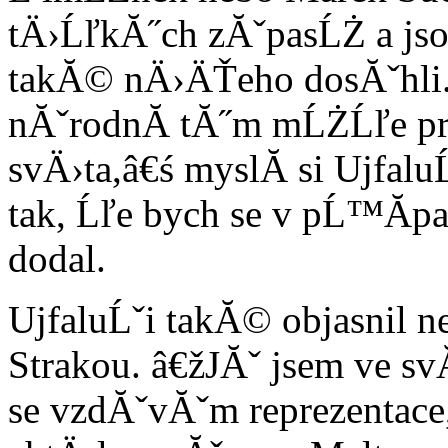
tÄ›ĹľkĂ˝ch zĂˇpasĹŻ a js
takĂ© nÄ›ÄŤeho dosĂˇhli.
nĂˇrodnĂ­ tĂ˝m mĹŻĹľe pr
svÄ›ta,â€ś myslĂ­ si Ujfalu
tak, Ĺľe bych se v pĹ™Ă­pa
dodal.
UjfaluĹˇi takĂ© objasnil 
Strakou. â€žJĂˇ jsem ve s
se vzdĂˇvĂˇm reprezentace