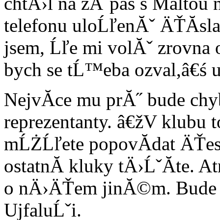
chtÄ›l na zĂˇpas s Maltou
telefonu uloĹľenĂˇ ÄŤĂ­sl
jsem, Ĺľe mi volĂˇ zrovna 
bych se tĹ™eba ozval,â€ś u
NejvĂ­ce mu prĂ˝ bude chyb
reprezentanty. â€žV klubu t
mĹŻĹľete popovĂ­dat ÄŤesk
ostatnĂ­ kluky tÄ›ĹˇĂ­te. A
o nÄ›ÄŤem jinĂ©m. Bude m
UjfaluĹˇi.