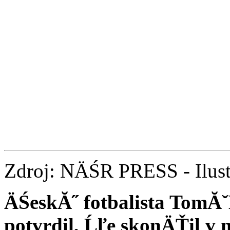
Zdroj: NÄŚR PRESS - Ilust
ÄŚeskĂ˝ fotbalista TomĂˇĹ
potvrdil, Ĺľe skonÄŤil v