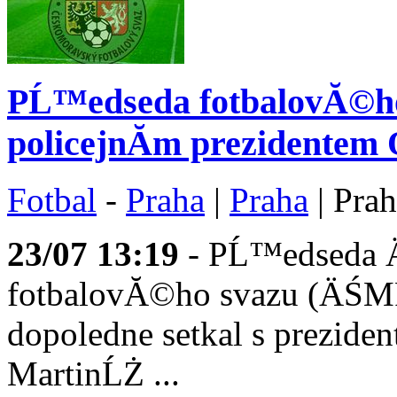
PĹ™edseda fotbalovĂ©ho 
policejnĂ­m prezidente
Fotbal
-
Praha
|
Praha
| Pra
23/07
13:19
- PĹ™edseda 
fotbalovĂ©ho svazu (ÄŚMF
dopoledne setkal s prezid
MartinĹŻ ...