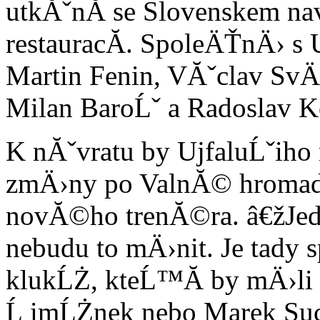
utkĂˇnĂ­ se Slovenskem nav
restauracĂ­. SpoleÄŤnÄ› s 
Martin Fenin, VĂˇclav Sv
Milan BaroĹˇ a Radoslav 
K nĂˇvratu by UjfaluĹˇih
zmÄ›ny po ValnĂ© hromad
novĂ©ho trenĂ©ra. â€žJedn
nebudu to mÄ›nit. Je tady 
klukĹŻ, kteĹ™Ă­ by mÄ›li 
Ĺ imĹŻnek nebo Marek Suc