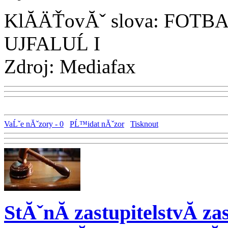
KlĂ­ÄŤovĂˇ slova: FOT
UJFALUĹ I
Zdroj: Mediafax
VaĹˇe nĂˇzory - 0
PĹ™idat nĂˇzor
Tisknout
StĂˇnĂ­ zastupitelstvĂ­ za