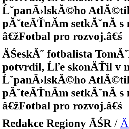
ĹˇpanÄ›lskĂ©ho AtlĂ©ti
pĂˇteÄŤnĂ­m setkĂˇnĂ­ s
â€žFotbal pro rozvoj.â€ś
ÄŚeskĂ˝ fotbalista TomĂˇĹ
potvrdil, Ĺľe skonÄŤil v
ĹˇpanÄ›lskĂ©ho AtlĂ©ti
pĂˇteÄŤnĂ­m setkĂˇnĂ­ s
â€žFotbal pro rozvoj.â€ś
Redakce Regiony ÄŚR
/
Ä