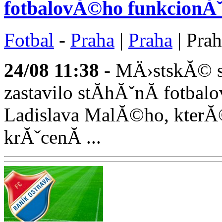
fotbalovĂ©ho funkcion
Fotbal
-
Praha
|
Praha
| Pra
24/08
11:38
- MÄ›stskĂ© stĂ
zastavilo stĂ­hĂˇnĂ­ fotb
Ladislava MalĂ©ho, kterĂ©
krĂˇcenĂ­ ...