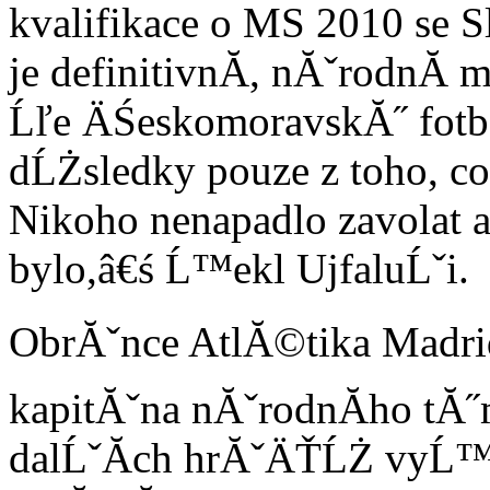
kvalifikace o MS 2010 se 
je definitivnĂ­, nĂˇrodnĂ­ 
Ĺľe ÄŚeskomoravskĂ˝ fotb
dĹŻsledky pouze z toho, co
Nikoho nenapadlo zavolat a 
bylo,â€ś Ĺ™ekl UjfaluĹˇi.
ObrĂˇnce AtlĂ©tika Madrid
kapitĂˇna nĂˇrodnĂ­ho tĂ˝
dalĹˇĂ­ch hrĂˇÄŤĹŻ vyĹ™a