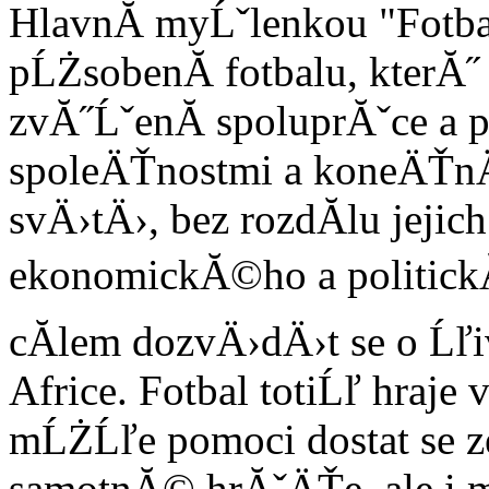
HlavnĂ­ myĹˇlenkou "Fotbal
pĹŻsobenĂ­ fotbalu, kterĂ
zvĂ˝ĹˇenĂ­ spoluprĂˇce a p
spoleÄŤnostmi a koneÄŤn
svÄ›tÄ›, bez rozdĂ­lu jej
ekonomickĂ©ho a politickĂ
cĂ­lem dozvÄ›dÄ›t se o Ĺľi
Africe. Fotbal totiĹľ hraje 
mĹŻĹľe pomoci dostat se ze
samotnĂ© hrĂˇÄŤe, ale i m