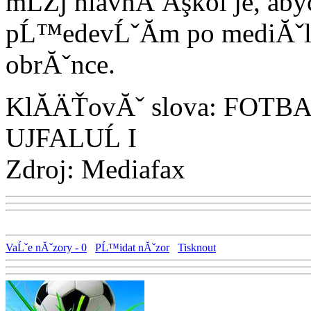
mĹŻj hlavnĂ­ Ăşkol je, aby
pĹ™edevĹˇĂ­m po mediĂˇln
obrĂˇnce.
KlĂ­ÄŤovĂˇ slova: FOT
UJFALUĹ I
Zdroj: Mediafax
VaĹˇe nĂˇzory - 0
PĹ™idat nĂˇzor
Tisknout