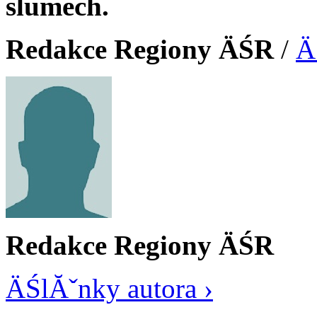
slumech.
Redakce Regiony ÄŚR
/
Ä
Redakce Regiony ÄŚR
ÄŚlĂˇnky autora ›