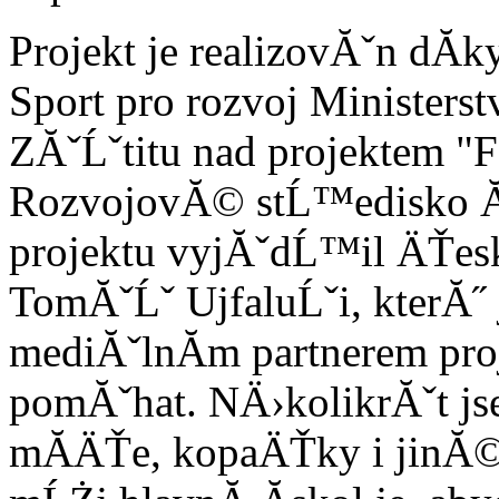
Projekt je realizovĂˇn dĂ
Sport pro rozvoj Ministers
ZĂˇĹˇtitu nad projektem "
RozvojovĂ© stĹ™edisko Ă
projektu vyjĂˇdĹ™il ÄŤes
TomĂˇĹˇ UjfaluĹˇi, kterĂ˝
mediĂˇlnĂ­m partnerem pro
pomĂˇhat. NÄ›kolikrĂˇt js
mĂ­ÄŤe, kopaÄŤky i jinĂ