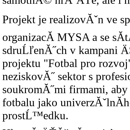
Projekt je realizovĂˇn ve s
organizacĂ­ MYSA a se sĂ­t
sdruĹľenĂ˝ch v kampani Ä
projektu "Fotbal pro rozvo
neziskovĂ˝ sektor s profes
soukromĂ˝mi firmami, aby 
fotbalu jako univerzĂˇlnĂ­
prostĹ™edku.