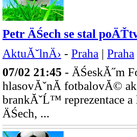
Petr ÄŚech se stal poÄŤt
AktuĂˇlnÄ›
-
Praha
|
Praha
07/02
21:45
- ÄŚeskĂ˝m Fot
hlasovĂˇnĂ­ fotbalovĂ© a
brankĂˇĹ™ reprezentace a
ÄŚech, ...