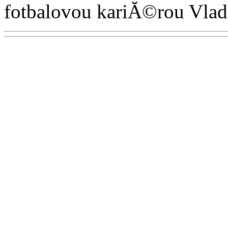
fotbalovou kariĂ©rou Vladim