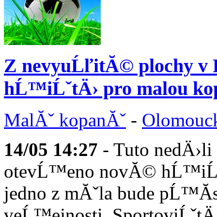
Z nevyuĹľitĂ© plochy v
hĹ™iĹˇtÄ› pro malou ko
MalĂˇ kopanĂˇ
-
Olomouc
14/05
14:27
- Tuto nedÄ›l
otevĹ™eno novĂ© hĹ™iĹˇt
jedno z mĂˇla bude pĹ™Ă
veĹ™ejnosti. SportoviĹˇtÄ›