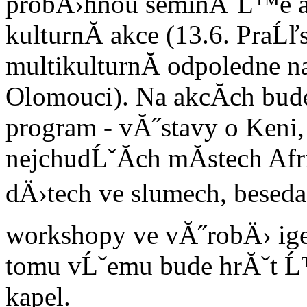
probÄ›hnou seminĂˇĹ™e a 
kulturnĂ­ akce (13.6. PraĹľ
multikulturnĂ­ odpoledne 
Olomouci). Na akcĂ­ch bu
program - vĂ˝stavy o Keni, o
nejchudĹˇĂ­ch mĂ­stech Afr
dÄ›tech ve slumech, beseda
workshopy ve vĂ˝robÄ› ige
tomu vĹˇemu bude hrĂˇt Ĺ
kapel.