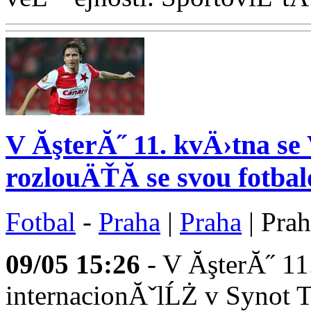
V ĂşterĂ˝ 11. kvÄ›tna se
rozlouÄŤĂ­ se svou fotba
Fotbal
-
Praha
|
Praha
| Pra
09/05
15:26
- V ĂşterĂ˝ 11
internacionĂˇlĹŻ v Synot 