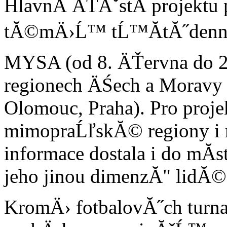
HlavnĂ­ ÄŤĂˇstĂ­ projektu
tĂ©mÄ›Ĺ™ tĹ™Ă­tĂ˝dennĂ
MYSA (od 8. ÄŤervna do 
regionech ÄŚech a Moravy 
Olomouc, Praha). Pro proje
mimopraĹľskĂ© regiony i m
informace dostala i do mĂ­s
jeho jinou dimenzĂ­" lidĂ© 
KromÄ› fotbalovĂ˝ch turna