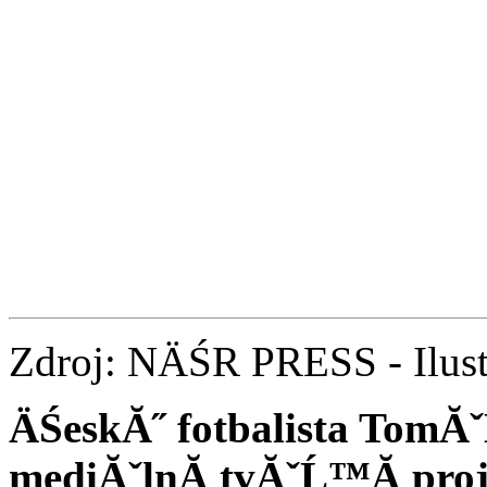
Zdroj: NÄŚR PRESS - Ilust
ÄŚeskĂ˝ fotbalista TomĂˇ
mediĂˇlnĂ­ tvĂˇĹ™Ă­ proj