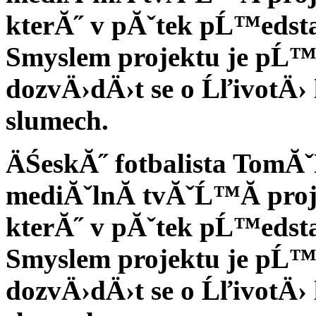
kterĂ˝ v pĂˇtek pĹ™edsta
Smyslem projektu je pĹ™
dozvÄ›dÄ›t se o ĹľivotÄ› l
slumech.
ÄŚeskĂ˝ fotbalista TomĂˇ
mediĂˇlnĂ­ tvĂˇĹ™Ă­ proj
kterĂ˝ v pĂˇtek pĹ™edsta
Smyslem projektu je pĹ™
dozvÄ›dÄ›t se o ĹľivotÄ› l