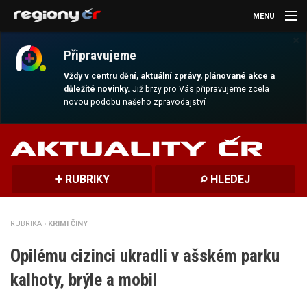
MENU
×
AKTUALITY
Připravujeme
KULTURA
Vždy v centru dění, aktuální zprávy, plánované akce a
důležité novinky.
Již brzy pro Vás připravujeme zcela
novou podobu našeho zpravodajství
SPORT
CESTOVÁNÍ
MAGAZÍN
RUBRIKY
HLEDEJ
DALŠÍ
RUBRIKA ›
KRIMI ČINY
REGION
Opilému cizinci ukradli v ašském parku
kalhoty, brýle a mobil