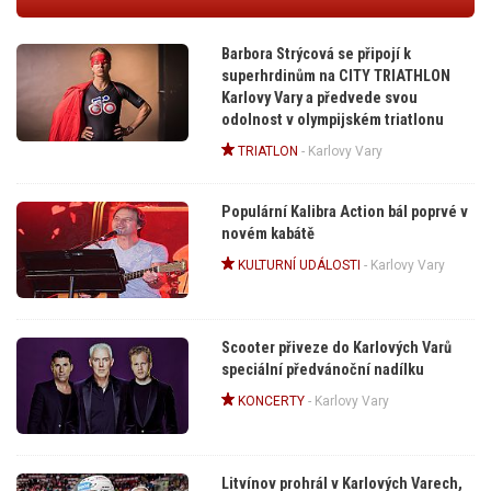
Barbora Strýcová se připojí k
superhrdinům na CITY TRIATHLON
Karlovy Vary a předvede svou
odolnost v olympijském triatlonu
TRIATLON
-
Karlovy Vary
Populární Kalibra Action bál poprvé v
novém kabátě
KULTURNÍ UDÁLOSTI
-
Karlovy Vary
Scooter přiveze do Karlových Varů
speciální předvánoční nadílku
KONCERTY
-
Karlovy Vary
Litvínov prohrál v Karlových Varech,