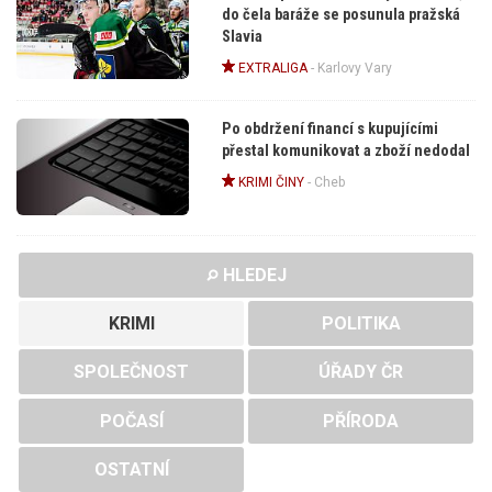
do čela baráže se posunula pražská
Slavia
EXTRALIGA
-
Karlovy Vary
Po obdržení financí s kupujícími
přestal komunikovat a zboží nedodal
KRIMI ČINY
-
Cheb
HLEDEJ
KRIMI
POLITIKA
SPOLEČNOST
ÚŘADY ČR
POČASÍ
PŘÍRODA
OSTATNÍ