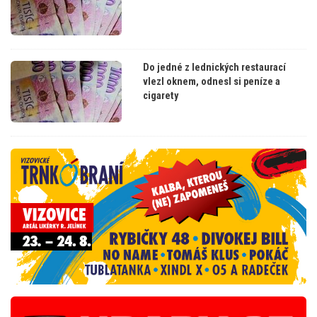
Do jedné z lednických restaurací
vlezl oknem, odnesl si peníze a
cigarety