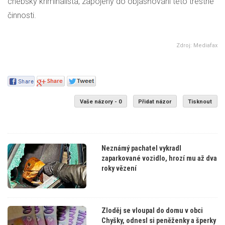
chebský kriminalista, zapojený do objasňování této trestné
činnosti.
Zdroj: Mediafax
Vaše názory - 0
Přidat názor
Tisknout
Neznámý pachatel vykradl
zaparkované vozidlo, hrozí mu až dva
roky vězení
Zloděj se vloupal do domu v obci
Chyšky, odnesl si peněženky a šperky