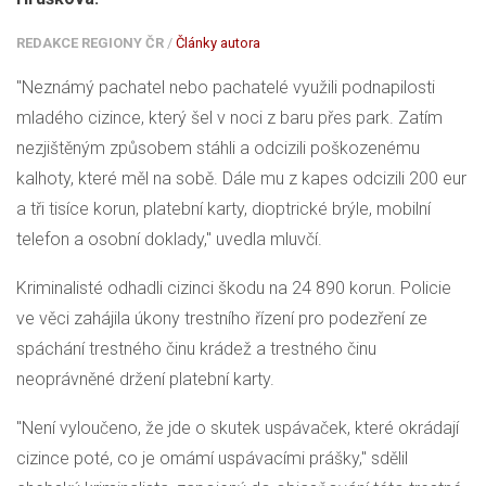
REDAKCE REGIONY ČR
/
Články autora
"Neznámý pachatel nebo pachatelé využili podnapilosti
mladého cizince, který šel v noci z baru přes park. Zatím
nezjištěným způsobem stáhli a odcizili poškozenému
kalhoty, které měl na sobě. Dále mu z kapes odcizili 200 eur
a tři tisíce korun, platební karty, dioptrické brýle, mobilní
telefon a osobní doklady," uvedla mluvčí.
Kriminalisté odhadli cizinci škodu na 24 890 korun. Policie
ve věci zahájila úkony trestního řízení pro podezření ze
spáchání trestného činu krádež a trestného činu
neoprávněné držení platební karty.
"Není vyloučeno, že jde o skutek uspávaček, které okrádají
cizince poté, co je omámí uspávacími prášky," sdělil