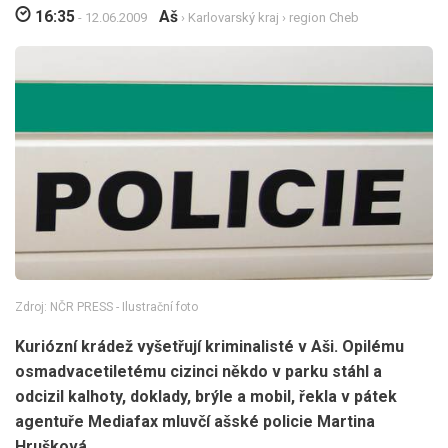
16:35
Aš
- 12.06.2009
›
Karlovarský kraj
›
region Cheb
Zdroj: NČR PRESS - Ilustrační foto
Kuriózní krádež vyšetřují kriminalisté v Aši. Opilému
osmadvacetiletému cizinci někdo v parku stáhl a
odcizil kalhoty, doklady, brýle a mobil, řekla v pátek
agentuře Mediafax mluvčí ašské policie Martina
Hrušková.