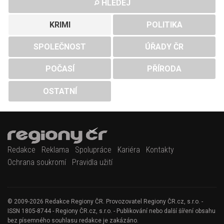
HLEDEJ
KRIMI
POLITIKA
SPOLEČNOST
ÚŘADY ČR
POČASÍ
PŘÍRODA
OSTATNÍ
Redakce
Reklama
Spolupráce
Kariéra
Kontakty
Ochrana soukromí
Pravidla užití
© 2009-2026 Redakce Regiony ČR. Provozovatel Regiony ČR.cz, s.r.o. -
ISSN 1805-8744 - Regiony ČR.cz, s.r.o. - Publikování nebo další šíření obsahu
bez písemného souhlasu redakce je zakázáno.