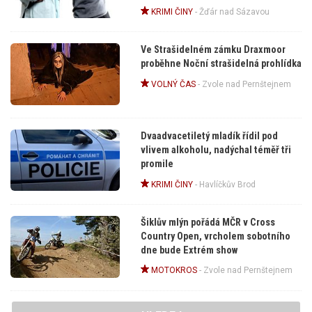
KRIMI ČINY
-
Žďár nad Sázavou
Ve Strašidelném zámku Draxmoor
proběhne Noční strašidelná prohlídka
VOLNÝ ČAS
-
Zvole nad Pernštejnem
Dvaadvacetiletý mladík řídil pod
vlivem alkoholu, nadýchal téměř tři
promile
KRIMI ČINY
-
Havlíčkův Brod
Šiklův mlýn pořádá MČR v Cross
Country Open, vrcholem sobotního
dne bude Extrém show
MOTOKROS
-
Zvole nad Pernštejnem