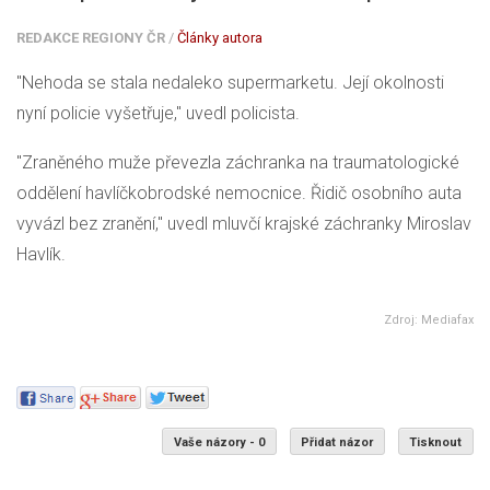
REDAKCE REGIONY ČR
/
Články autora
"Nehoda se stala nedaleko supermarketu. Její okolnosti
nyní policie vyšetřuje," uvedl policista.
"Zraněného muže převezla záchranka na traumatologické
oddělení havlíčkobrodské nemocnice. Řidič osobního auta
vyvázl bez zranění," uvedl mluvčí krajské záchranky Miroslav
Havlík.
Zdroj: Mediafax
Vaše názory - 0
Přidat názor
Tisknout