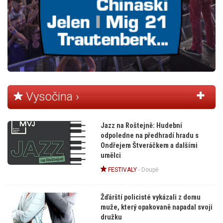
Vysočina ›
Jazz na Roštejně: Hudební
odpoledne na předhradí hradu s
Ondřejem Štveráčkem a dalšími
umělci
FESTIVALY
-
Doupě
Žďárští policisté vykázali z domu
muže, který opakovaně napadal svoji
družku