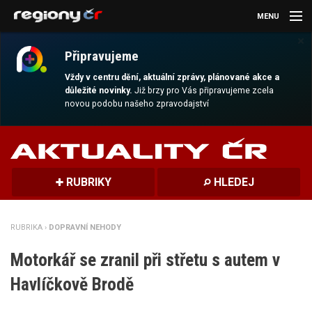
MENU
×
AKTUALITY
Připravujeme
KULTURA
Vždy v centru dění, aktuální zprávy, plánované akce a
důležité novinky.
Již brzy pro Vás připravujeme zcela
novou podobu našeho zpravodajství
SPORT
CESTOVÁNÍ
MAGAZÍN
RUBRIKY
HLEDEJ
DALŠÍ
RUBRIKA ›
DOPRAVNÍ NEHODY
REGION
Motorkář se zranil při střetu s autem v
Havlíčkově Brodě