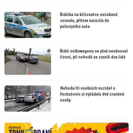
Řidička na křižovatce nečekaně
couvala, přitom narazila do
policejního auta
Řidič volkswagenu se plně nevěnoval
řízení, při nehodě se zranili dva lidé
Nehoda tří osobních vozidel u
Hostašovic si vyžádala dvě zraněné
osoby