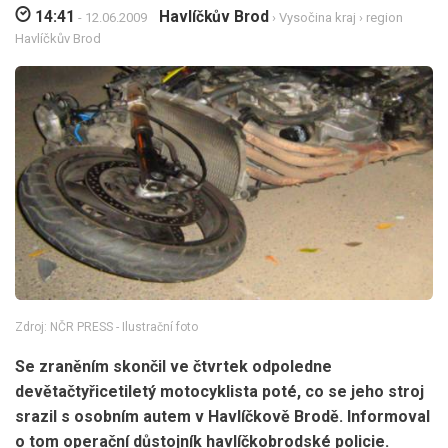
14:41
Havlíčkův Brod
- 12.06.2009
›
Vysočina kraj
›
region
Havlíčkův Brod
Zdroj: NČR PRESS - Ilustrační foto
Se zraněním skončil ve čtvrtek odpoledne
devětačtyřicetiletý motocyklista poté, co se jeho stroj
srazil s osobním autem v Havlíčkově Brodě. Informoval
o tom operační důstojník havlíčkobrodské policie.