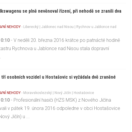
olkswagenu se plně nevěnoval řízení, při nehodě se zranili dva
VNÍ NEHODY
-
Liberecký
|
Jablonec nad Nisou
| Rychnov u Jablonce nad
10:10
- V neděli 20. března 2016 krátce po patnácté hodině
tastru Rychnova u Jablonce nad Nisou stala dopravní
.
tří osobních vozidel u Hostašovic si vyžádala dvě zraněné
VNÍ NEHODY
-
Moravskoslezský
|
Nový Jičín
| Hostašovice
10:10
- Profesionální hasiči (HZS MSK) z Nového Jičína
ali v pátek 19. února 2016 odpoledne v obci Hostašovice
ový Jičín) u ...