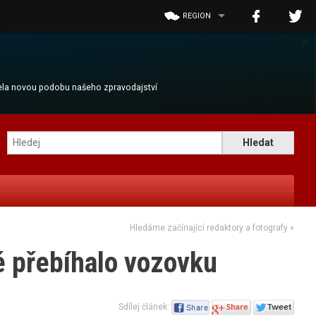
REGION
×
cela novou podobu našeho zpravodajství
Hledáme začínající redaktory a fotografy
»
ré přebíhalo vozovku
Sdílej článek: