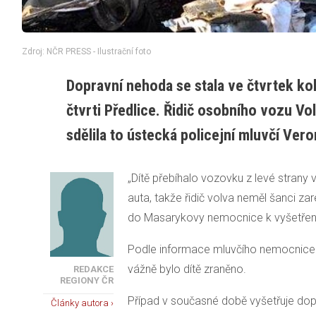
Zdroj: NČR PRESS - Ilustrační foto
Dopravní nehoda se stala ve čtvrtek kol
čtvrti Předlice. Řidič osobního vozu Vol
sdělila to ústecká policejní mluvčí Ver
„Dítě přebíhalo vozovku z levé strany 
auta, takže řidič volva neměl šanci z
do Masarykovy nemocnice k vyšetření,
Podle informace mluvčího nemocnice Jiř
vážně bylo dítě zraněno.
REDAKCE
REGIONY ČR
Případ v současné době vyšetřuje dop
Články autora ›