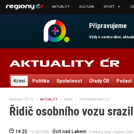
AKTUALITY
KULTURA
SPORT
C
Připravujeme
Vždy v centru dění, aktuá
Krimi
Politika
Společnost
Úřady ČR
Počasí
REGIONY ČR.CZ
AKTUALITY
KRIMI
DOPRAVNÍ NEHODY
Řidič osobního vozu srazi
14:25
Ústí nad Labem
- 12.06.2009
›
Ústecký kraj
›
region Úst