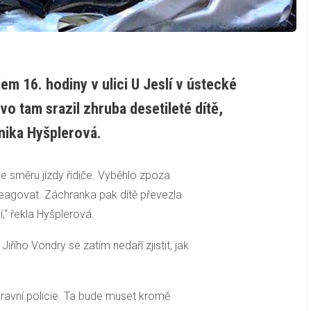
em 16. hodiny v ulici U Jeslí v ústecké
vo tam srazil zhruba desetileté dítě,
onika Hyšplerová.
ve směru jízdy řidiče. Vyběhlo zpoza
areagovat. Záchranka pak dítě převezla
“ řekla Hyšplerová.
ího Vondry se zatím nedaří zjistit, jak
ravní policie. Ta bude muset kromě