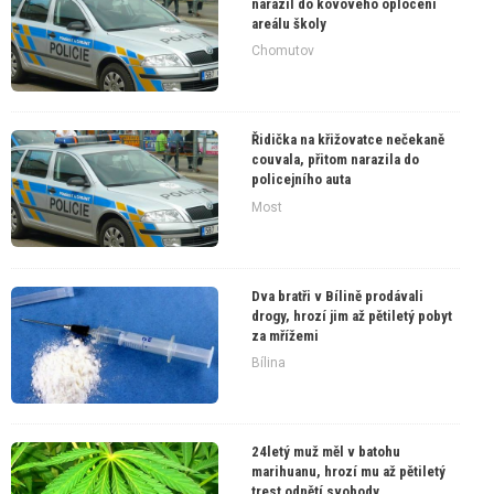
narazil do kovového oplocení
areálu školy
Chomutov
Řidička na křižovatce nečekaně
couvala, přitom narazila do
policejního auta
Most
Dva bratři v Bílině prodávali
drogy, hrozí jim až pětiletý pobyt
za mřížemi
Bílina
24letý muž měl v batohu
marihuanu, hrozí mu až pětiletý
trest odnětí svobody