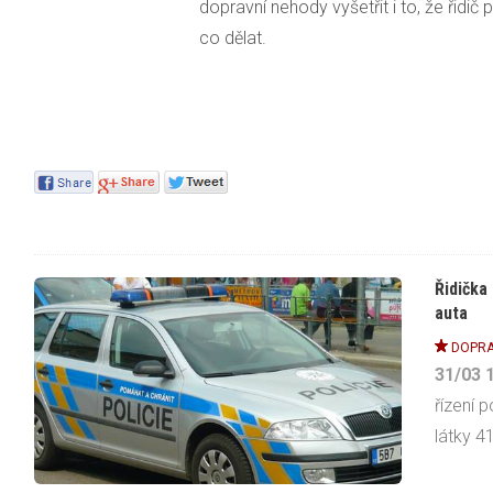
dopravní nehody vyšetřit i to, že řidič
co dělat.
Řidička
auta
DOPRA
31/03
řízení 
látky 41