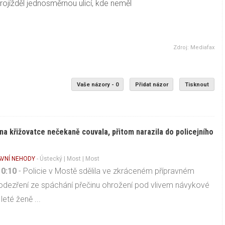
 projížděl jednosměrnou ulicí, kde neměl
Zdroj: Mediafax
Vaše názory - 0
Přidat názor
Tisknout
 na křižovatce nečekaně couvala, přitom narazila do policejního
VNÍ NEHODY
-
Ústecký
|
Most
| Most
10:10
- Policie v Mostě sdělila ve zkráceném přípravném
podezření ze spáchání přečinu ohrožení pod vlivem návykové
leté ženě ...