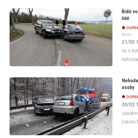
Řidič v
lidé
DOPRA
Nisou
21/03
se v ka
nehoda
Nehoda 
osoby
DOPRA
20/02
zasahov
(okres N