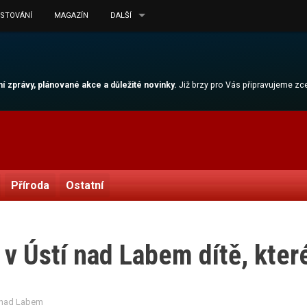
ESTOVÁNÍ
MAGAZÍN
DALŠÍ
lní zprávy, plánované akce a důležité novinky.
Již brzy pro Vás připravujeme z
Příroda
Ostatní
l v Ústí nad Labem dítě, kte
í nad Labem