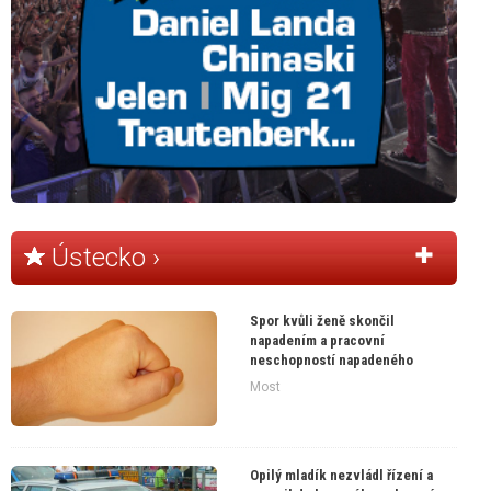
Ústecko ›
Spor kvůli ženě skončil
napadením a pracovní
neschopností napadeného
Most
Opilý mladík nezvládl řízení a