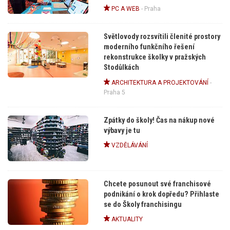
PC A WEB
-
Praha
Světlovody rozsvítili členité prostory
moderního funkčního řešení
rekonstrukce školky v pražských
Stodůlkách
ARCHITEKTURA A PROJEKTOVÁNÍ
-
Praha 5
Zpátky do školy! Čas na nákup nové
výbavy je tu
VZDĚLÁVÁNÍ
Chcete posunout své franchisové
podnikání o krok dopředu? Přihlaste
se do Školy franchisingu
AKTUALITY