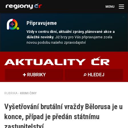
MENU
×
AKTUALITY
Připravujeme
KULTURA
Vždy v centru dění, aktuální zprávy, plánované akce a
důležité novinky.
Již brzy pro Vás připravujeme zcela
novou podobu našeho zpravodajství
SPORT
CESTOVÁNÍ
MAGAZÍN
RUBRIKY
HLEDEJ
DALŠÍ
RUBRIKA ›
KRIMI ČINY
REGION
Vyšetřování brutální vraždy Bělorusa je u
konce, případ je předán státnímu
zastupitelství