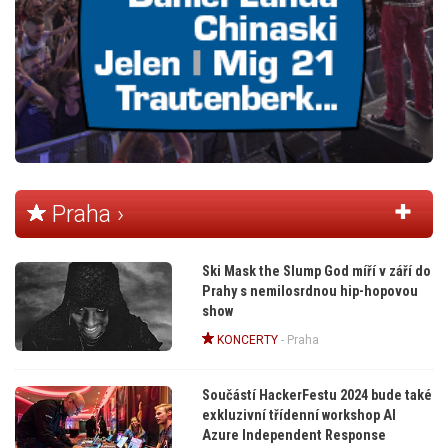
Praha ›
Ski Mask the Slump God míří v září do
Prahy s nemilosrdnou hip-hopovou
show
KONCERTY
-
Praha
Součástí HackerFestu 2024 bude také
exkluzivní třídenní workshop AI
Azure Independent Response