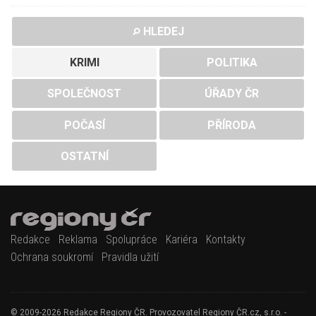
HLEDEJ
KRIMI
POLITIKA
SPOLEČNOST
ÚŘADY ČR
POČASÍ
PŘÍRODA
OSTATNÍ
Redakce
Reklama
Spolupráce
Kariéra
Kontakty
Ochrana soukromí
Pravidla užití
© 2009-2026 Redakce Regiony ČR. Provozovatel Regiony ČR.cz, s.r.o. -