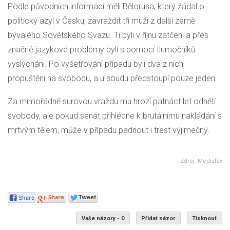
Podle původních informací měli Bělorusa, který žádal o
politický azyl v Česku, zavraždit tři muži z další země
bývalého Sovětského Svazu. Ti byli v říjnu zatčeni a přes
značné jazykové problémy byli s pomocí tlumočníků
vyslýcháni. Po vyšetřování případu byli dva z nich
propuštěni na svobodu, a u soudu předstoupí pouze jeden.
Za mimořádně surovou vraždu mu hrozí patnáct let odnětí
svobody, ale pokud senát přihlédne k brutálnímu nakládání s
mrtvým tělem, může v případu padnout i trest výjimečný.
Zdroj: Mediafax
Vaše názory - 0
Přidat názor
Tisknout