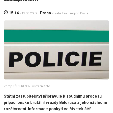
15:14
Praha
- 11.06.2009
›
Praha kraj
›
region Praha
Zdroj: NČR PRESS - Ilustrační foto
Státní zastupitelství připravuje k soudnímu procesu
případ loňské brutální vraždy Bělorusa a jeho následné
rozčtvrcení. Informace poskytl ve čtvrtek šéf