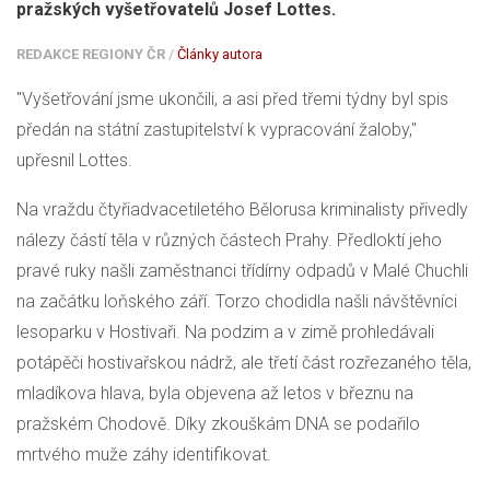
pražských vyšetřovatelů Josef Lottes.
REDAKCE REGIONY ČR
/
Články autora
"Vyšetřování jsme ukončili, a asi před třemi týdny byl spis
předán na státní zastupitelství k vypracování žaloby,"
upřesnil Lottes.
Na vraždu čtyřiadvacetiletého Bělorusa kriminalisty přivedly
nálezy částí těla v různých částech Prahy. Předloktí jeho
pravé ruky našli zaměstnanci třídírny odpadů v Malé Chuchli
na začátku loňského září. Torzo chodidla našli návštěvníci
lesoparku v Hostivaři. Na podzim a v zimě prohledávali
potápěči hostivařskou nádrž, ale třetí část rozřezaného těla,
mladíkova hlava, byla objevena až letos v březnu na
pražském Chodově. Díky zkouškám DNA se podařilo
mrtvého muže záhy identifikovat.