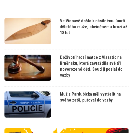
Ve Vidnavě došlo k násilnému úmrtí
46letého muže, obviněnému hrozí až
18 let
Doživotí hrozí matce z Vlasatic na
Brněnsku, která zavraždila své tři
novorozené děti. Soud ji poslal do
vazby
Muž z Pardubicka měl vystřelit na
svého zetě, putoval do vazby