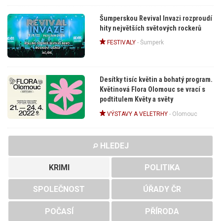
Šumperskou Revival Invazi rozproudí
hity největších světových rockerů
FESTIVALY
-
Šumperk
Desítky tisíc květin a bohatý program.
Květinová Flora Olomouc se vrací s
podtitulem Květy a světy
VÝSTAVY A VELETRHY
-
Olomouc
HLEDEJ
KRIMI
POLITIKA
SPOLEČNOST
ÚŘADY ČR
POČASÍ
PŘÍRODA