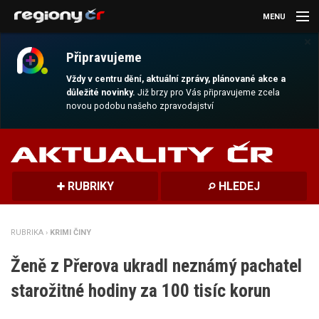
MENU
×
AKTUALITY
Připravujeme
KULTURA
Vždy v centru dění, aktuální zprávy, plánované akce a
důležité novinky.
Již brzy pro Vás připravujeme zcela
novou podobu našeho zpravodajství
SPORT
CESTOVÁNÍ
MAGAZÍN
RUBRIKY
HLEDEJ
DALŠÍ
RUBRIKA ›
KRIMI ČINY
REGION
Ženě z Přerova ukradl neznámý pachatel
starožitné hodiny za 100 tisíc korun