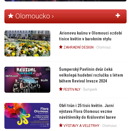
Olomoucko ›
Arionovu kašnu v Olomouci ozdobí
tisíce květin v barokním stylu
ZAHRADNÍ DESIGN
-
Olomouc
Šumperský Pavlínin dvůr čeká
velkolepá hudební rozlučka s létem
během Revival Invaze 2024
FESTIVALY
-
Šumperk
Obří trůn i 25 tisíc květin. Jarní
výstava Flora Olomouc vezme
návštěvníky do Království barev
VÝSTAVY A VELETRHY
-
Olomouc