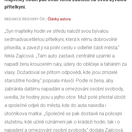
přítelkyni.
REDAKCE REGIONY ČR
/
Články autora
„Syn majitelky hodin ve středu naložil svou bývalou
sedmadvacetiletou přítelkyni, která k němu dobrovolně
přisedla, a zavezl ji na polní cestu v odlehlé části města,“
řekla Zajícová. „Tam auto zastavil, centrálně uzamkl a
napadl ženu kroucením ruky, údery do obličeje a taháním za
vlasy. Dožadoval se přitom odpovědi, kde jsou zmizelé
starožitné hodiny,“ popsala mluvčí. Podle ní žena, aby
zabránila dalšímu napadání a omezování osobní svobody,
uvedla, že hodiny jsou u jejího otce. Muž poté přestal útočit
a společně odjeli do města, kde do auta nasedla i
útočníkova matka. „Společně se pak dostavili na policejní
služebnu, kde učinili oznámení jak o krádeži hodin, tak i o
napadení a omezování osobní svobody,“ dodala Zajícová.