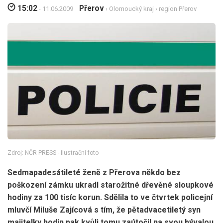
15:02
Přerov
- 11.06.2009
›
Olomoucký kraj
›
region Přerov
Zdroj: NČR PRESS - Ilustrační foto
Sedmapadesátileté ženě z Přerova někdo bez
poškození zámku ukradl starožitné dřevěné sloupkové
hodiny za 100 tisíc korun. Sdělila to ve čtvrtek policejní
mluvčí Miluše Zajícová s tím, že pětadvacetiletý syn
majitelky hodin pak kvůli tomu zaútočil na svou bývalou