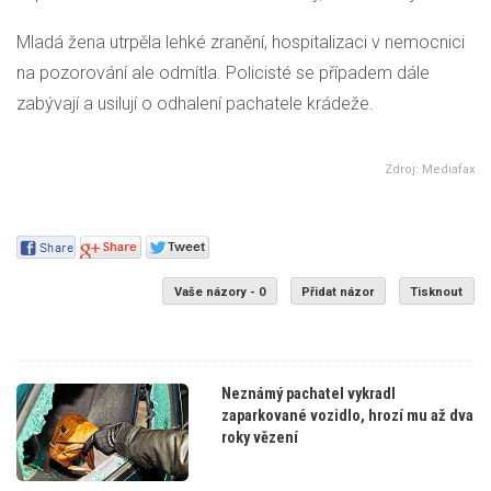
Mladá žena utrpěla lehké zranění, hospitalizaci v nemocnici
na pozorování ale odmítla. Policisté se případem dále
zabývají a usilují o odhalení pachatele krádeže.
Zdroj: Mediafax
Vaše názory - 0
Přidat názor
Tisknout
Neznámý pachatel vykradl
zaparkované vozidlo, hrozí mu až dva
roky vězení