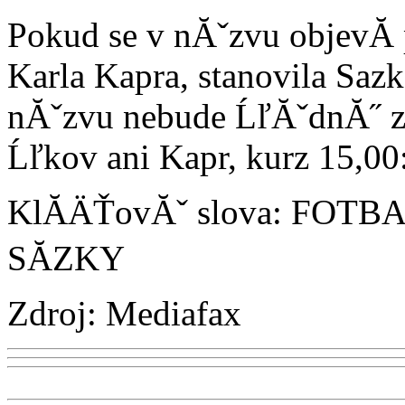
Pokud se v nĂˇzvu objevĂ­
Karla Kapra, stanovila Sazk
nĂˇzvu nebude ĹľĂˇdnĂ˝ 
Ĺľkov ani Kapr, kurz 15,00
KlĂ­ÄŤovĂˇ slova: FOT
SĂZKY
Zdroj: Mediafax