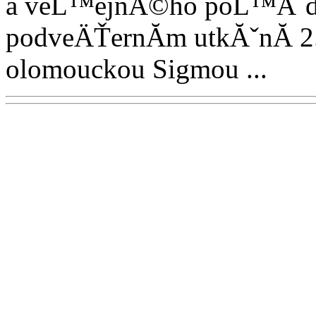
a veĹ™ejnĂ©ho poĹ™Ăˇd
podveÄŤernĂ­m utkĂˇnĂ­ 2.
olomouckou Sigmou ...