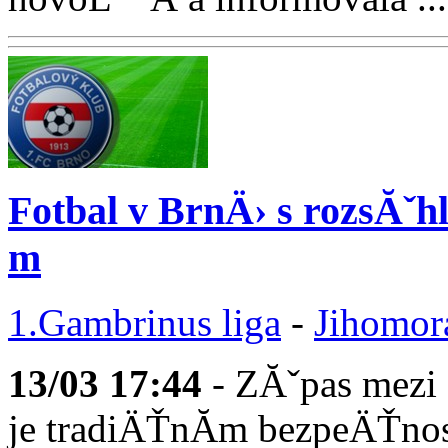
Fotbal v BrnÄ› s rozsĂˇ
m
1.Gambrinus liga
-
Jihomor
13/03
17:44
- ZĂˇpas mezi 
je tradiÄŤnĂ­m bezpeÄŤnos