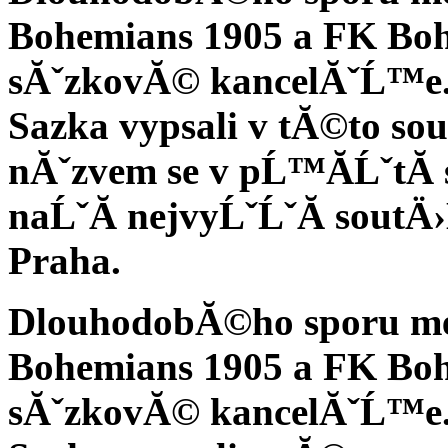
Bohemians 1905 a FK Bohe
sĂˇzkovĂ© kancelĂˇĹ™e.
Sazka vypsali v tĂ©to sou
nĂˇzvem se v pĹ™Ă­ĹˇtĂ­
naĹˇĂ­ nejvyĹˇĹˇĂ­ sout
Praha.
DlouhodobĂ©ho sporu mez
Bohemians 1905 a FK Bohe
sĂˇzkovĂ© kancelĂˇĹ™e.