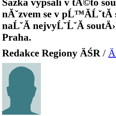
Sazka vypsali v tĂ©to sou
nĂˇzvem se v pĹ™Ă­ĹˇtĂ­
naĹˇĂ­ nejvyĹˇĹˇĂ­ sout
Praha.
Redakce Regiony ÄŚR
/
Ä