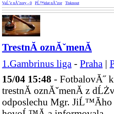
VaĹˇe nĂˇzory - 0
PĹ™idat nĂˇzor
Tisknout
TrestnĂ­ oznĂˇmenĂ­
1.Gambrinus liga
-
Praha
|
15/04
15:48
- FotbalovĂ˝ k
trestnĂ­ oznĂˇmenĂ­ z dĹ
odposlechu Mgr. JiĹ™Ă­h
hovoĹ™Ă­ a informovala ...