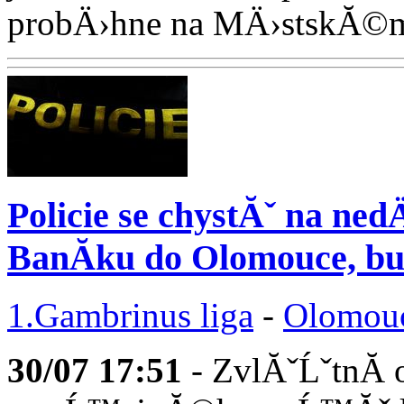
probÄ›hne na MÄ›stskĂ©m s
Policie se chystĂˇ na ne
BanĂ­ku do Olomouce, b
1.Gambrinus liga
-
Olomou
30/07
17:51
- ZvlĂˇĹˇtnĂ­ 