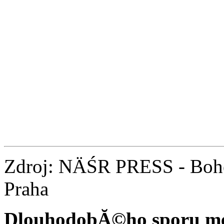
Zdroj: NÄŚR PRESS - Boh
Praha
DlouhodobĂ©ho sporu mez