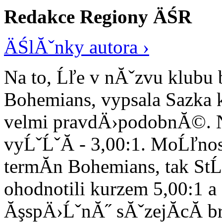
Redakce Regiony ÄŚR
ÄŚlĂˇnky autora ›
Na to, Ĺľe v nĂˇzvu klubu 
Bohemians, vypsala Sazka ku
velmi pravdÄ›podobnĂ©. N
vyĹˇĹˇĂ­ - 3,00:1. MoĹľnos
termĂ­n Bohemians, tak 
ohodnotili kurzem 5,00:1 a
ĂşspÄ›ĹˇnĂ˝ sĂˇzejĂ­cĂ­ br