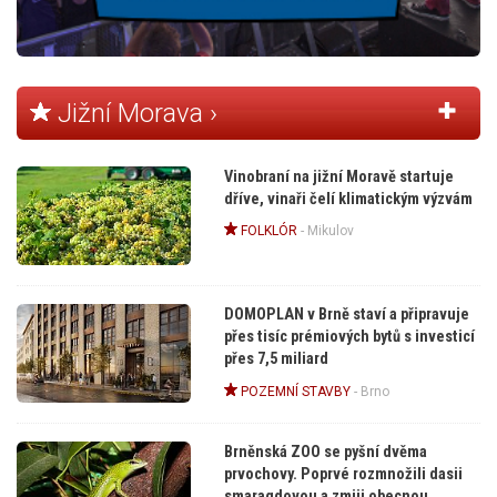
Jižní Morava ›
Vinobraní na jižní Moravě startuje
dříve, vinaři čelí klimatickým výzvám
FOLKLÓR
-
Mikulov
DOMOPLAN v Brně staví a připravuje
přes tisíc prémiových bytů s investicí
přes 7,5 miliard
POZEMNÍ STAVBY
-
Brno
Brněnská ZOO se pyšní dvěma
prvochovy. Poprvé rozmnožili dasii
smaragdovou a zmiji obecnou