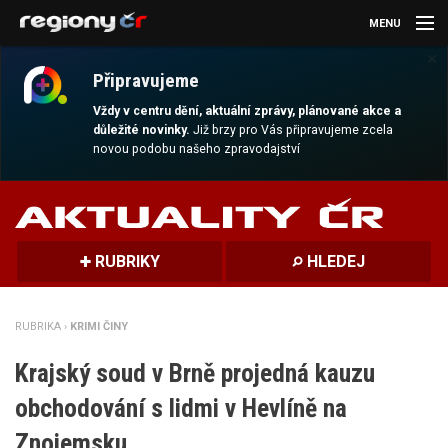
MENU
×
AKTUALITY
Připravujeme
KULTURA
Vždy v centru dění, aktuální zprávy, plánované akce a
důležité novinky.
Již brzy pro Vás připravujeme zcela
novou podobu našeho zpravodajství
SPORT
CESTOVÁNÍ
MAGAZÍN
RUBRIKY
HLEDEJ
DALŠÍ
RUBRIKA ›
KRIMI ČINY
REGION
Krajský soud v Brně projedná kauzu
obchodování s lidmi v Hevlíně na
Znojemsku