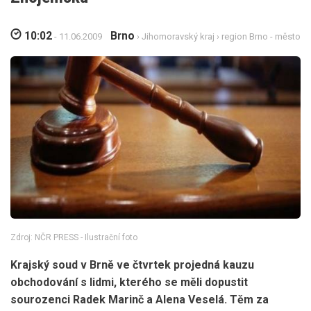
10:02
Brno
- 11.06.2009
›
Jihomoravský kraj
›
region Brno - město
Zdroj: NČR PRESS - Ilustrační foto
Krajský soud v Brně ve čtvrtek projedná kauzu
obchodování s lidmi, kterého se měli dopustit
sourozenci Radek Marinč a Alena Veselá. Těm za