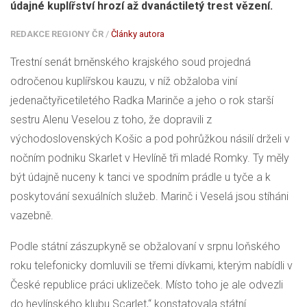
údajné kuplířství hrozí až dvanáctiletý trest vězení.
REDAKCE REGIONY ČR
/
Články autora
Trestní senát brněnského krajského soud projedná
odročenou kuplířskou kauzu, v níž obžaloba viní
jedenačtyřicetiletého Radka Marinče a jeho o rok starší
sestru Alenu Veselou z toho, že dopravili z
východoslovenských Košic a pod pohrůžkou násilí drželi v
nočním podniku Skarlet v Hevlíně tři mladé Romky. Ty měly
být údajně nuceny k tanci ve spodním prádle u tyče a k
poskytování sexuálních služeb. Marinč i Veselá jsou stíháni
vazebně.
Podle státní zászupkyně se obžalovaní v srpnu loňského
roku telefonicky domluvili se třemi dívkami, kterým nabídli v
České republice práci uklizeček. Místo toho je ale odvezli
do hevlínského klubu Scarlet,“ konstatovala státní