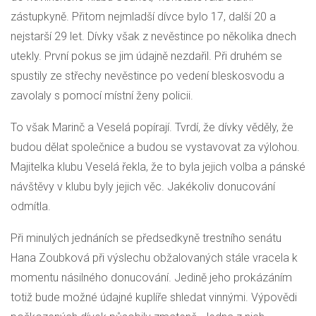
zástupkyně. Přitom nejmladší dívce bylo 17, další 20 a
nejstarší 29 let. Dívky však z nevěstince po několika dnech
utekly. První pokus se jim údajně nezdařil. Při druhém se
spustily ze střechy nevěstince po vedení bleskosvodu a
zavolaly s pomocí místní ženy policii.
To však Marinč a Veselá popírají. Tvrdí, že dívky věděly, že
budou dělat společnice a budou se vystavovat za výlohou.
Majitelka klubu Veselá řekla, že to byla jejich volba a pánské
návštěvy v klubu byly jejich věc. Jakékoliv donucování
odmítla.
Při minulých jednáních se předsedkyně trestního senátu
Hana Zoubková při výslechu obžalovaných stále vracela k
momentu násilného donucování. Jedině jeho prokázáním
totiž bude možné údajné kuplíře shledat vinnými. Výpovědi