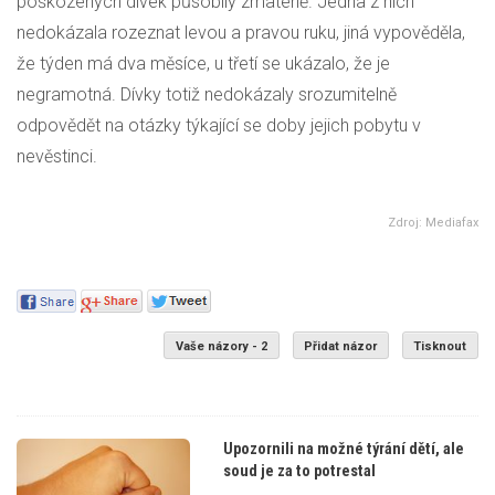
poškozených dívek působily zmateně. Jedna z nich
nedokázala rozeznat levou a pravou ruku, jiná vypověděla,
že týden má dva měsíce, u třetí se ukázalo, že je
negramotná. Dívky totiž nedokázaly srozumitelně
odpovědět na otázky týkající se doby jejich pobytu v
nevěstinci.
Zdroj: Mediafax
Vaše názory - 2
Přidat názor
Tisknout
Upozornili na možné týrání dětí, ale
soud je za to potrestal