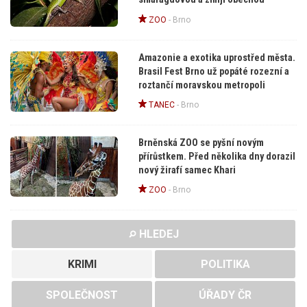
ZOO
-
Brno
Amazonie a exotika uprostřed města.
Brasil Fest Brno už popáté rozezní a
roztančí moravskou metropoli
TANEC
-
Brno
Brněnská ZOO se pyšní novým
přírůstkem. Před několika dny dorazil
nový žirafí samec Khari
ZOO
-
Brno
HLEDEJ
KRIMI
POLITIKA
SPOLEČNOST
ÚŘADY ČR