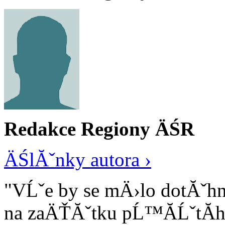
Redakce Regiony ÄŚR
ÄŚlĂˇnky autora ›
"VĹˇe by se mÄ›lo dotĂˇh
na zaÄŤĂˇtku pĹ™Ă­ĹˇtĂ­ho