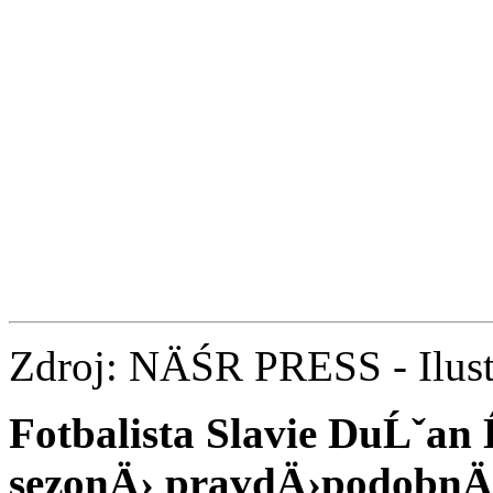
Zdroj: NÄŚR PRESS - Ilust
Fotbalista Slavie DuĹˇan
sezonÄ› pravdÄ›podobnÄ›