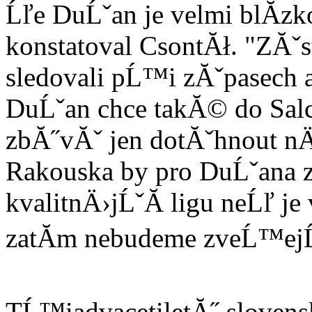
Ĺľe DuĹˇan je velmi blĂ­z
konstatoval CsontĂł. "ZĂˇs
sledovali pĹ™i zĂˇpasech a
DuĹˇan chce takĂ© do Salc
zbĂ˝vĂˇ jen dotĂˇhnout n
Rakouska by pro DuĹˇana 
kvalitnÄ›jĹˇĂ­ ligu neĹľ je
zatĂ­m nebudeme zveĹ™ejĹ
TĹ™iadvacetiletĂ˝ slovens