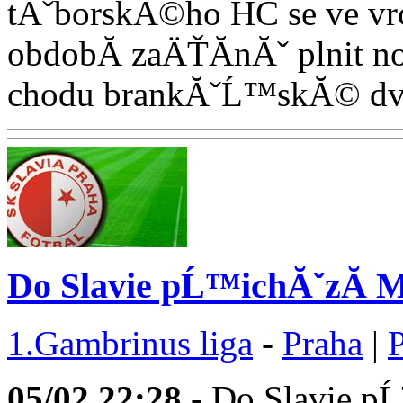
tĂˇborskĂ©ho HC se ve v
obdobĂ­ zaÄŤĂ­nĂˇ plnit
chodu brankĂˇĹ™skĂ© dvoj
Do Slavie pĹ™ichĂˇzĂ­ M
1.Gambrinus liga
-
Praha
|
05/02
22:28
- Do Slavie p