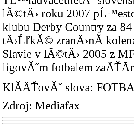
lĂ©tÄ› roku 2007 pĹ™esto
klubu Derby Country za 84 
tÄ›ĹľkĂ© zranÄ›nĂ­ kolen
Slavie v lĂ©tÄ› 2005 z M
ligovĂ˝m fotbalem zaÄŤĂ­n
KlĂ­ÄŤovĂˇ slova: FOTB
Zdroj: Mediafax