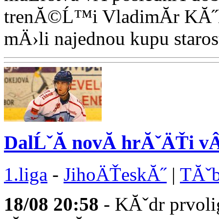
trenĂ©Ĺ™i VladimĂ­r KĂ
mÄ›li najednou kupu starostĂ
DalĹˇĂ­ novĂ­ hrĂˇÄŤi 
1.liga
-
JihoÄŤeskĂ˝
|
TĂˇb
18/08
20:58
- KĂˇdr prvoli