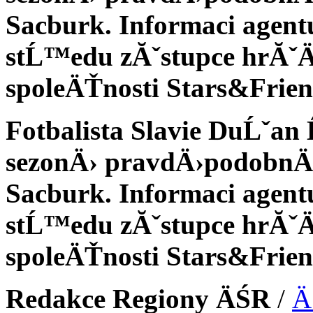
Sacburk. Informaci agent
stĹ™edu zĂˇstupce hrĂˇÄ
spoleÄŤnosti Stars&Frien
Fotbalista Slavie DuĹˇan
sezonÄ› pravdÄ›podobnÄ›
Sacburk. Informaci agent
stĹ™edu zĂˇstupce hrĂˇÄ
spoleÄŤnosti Stars&Frien
Redakce Regiony ÄŚR
/
Ä