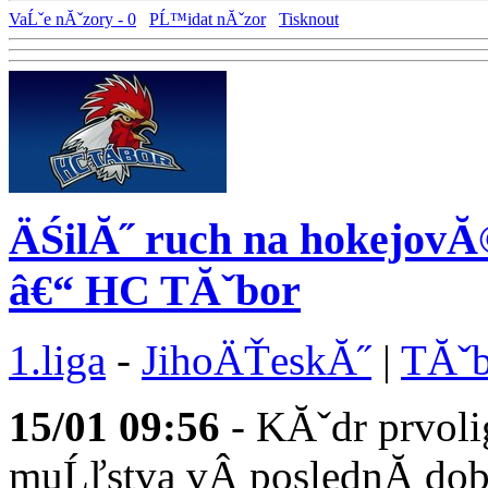
VaĹˇe nĂˇzory - 0
PĹ™idat nĂˇzor
Tisknout
ÄŚilĂ˝ ruch na hokejov
â€“ HC TĂˇbor
1.liga
-
JihoÄŤeskĂ˝
|
TĂˇb
15/01
09:56
- KĂˇdr prvo
muĹľstva vÂ poslednĂ­ do