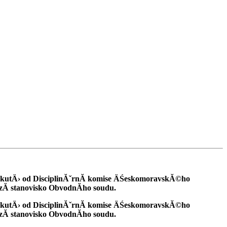
pokutÄ› od DisciplinĂˇrnĂ­ komise ÄŚeskomoravskĂ©ho
zĂ­ stanovisko ObvodnĂ­ho soudu.
pokutÄ› od DisciplinĂˇrnĂ­ komise ÄŚeskomoravskĂ©ho
zĂ­ stanovisko ObvodnĂ­ho soudu.