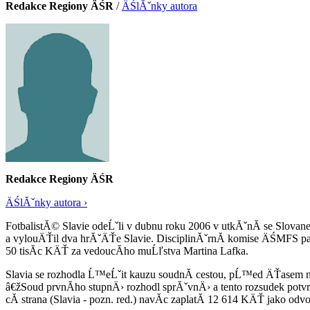
Redakce Regiony ÄŚR
/
ÄŚlĂˇnky autora
Redakce Regiony ÄŚR
ÄŚlĂˇnky autora ›
FotbalistĂ© Slavie odeĹˇli v dubnu roku 2006 v utkĂˇnĂ­ se Slovane
a vylouÄŤil dva hrĂˇÄŤe Slavie. DisciplinĂˇrnĂ­ komise ÄŚMFS pak 
50 tisĂ­c KÄŤ za vedoucĂ­ho muĹľstva Martina Lafka.
Slavia se rozhodla Ĺ™eĹˇit kauzu soudnĂ­ cestou, pĹ™ed ÄŤase
â€žSoud prvnĂ­ho stupnÄ› rozhodl sprĂˇvnÄ› a tento rozsudek pot
cĂ­ strana (Slavia - pozn. red.) navĂ­c zaplatĂ­ 12 614 KÄŤ jako o