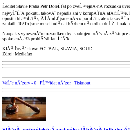
Ĺeditel Slavie Praha Petr DoleĹľal po zveĹ™ejnÄ›nĂ­ rozsudku uved
nejvyĹˇĹˇĂ­ pokutu, takovĂˇ nepadla ani v korupÄŤnĂ­ afĂ©Ĺ™e. 
opustili hĹ™iĹˇtÄ›, ÄŤĂ­mĹľ jsme nÄ›co poruĹˇili, ale s takovĂ˝
zaplatil. â€žTo jsme museli udÄ›lat bÄ›hem nÄ›kolika dnĹŻ. Jinak b
Naopak s vynesenĂ˝m rozsudkem byl spokojen prĂˇvnĂ­ zĂˇstupce Ä
spokojenĂ­,â€ś prohlĂˇsil Jan Ĺ˝Ăˇk.
KlĂ­ÄŤovĂˇ slova: FOTBAL, SLAVIA, SOUD
Zdroj: Mediafax
VaĹˇe nĂˇzory - 0
PĹ™idat nĂˇzor
Tisknout
StĂˇnĂ­ zastupitelstvĂ­ zastavilo stĂ­hĂˇnĂ­ fotba