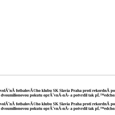
volĂˇnĂ­ fotbalovĂ©ho klubu SK Slavia Praha proti rekordnĂ­ 
la dvoumilionovou pokutu oprĂˇvnÄ›nÄ› a potvrdil tak pĹ™edcho
volĂˇnĂ­ fotbalovĂ©ho klubu SK Slavia Praha proti rekordnĂ­ 
la dvoumilionovou pokutu oprĂˇvnÄ›nÄ› a potvrdil tak pĹ™edcho