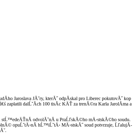
udĂ­ho Jaroslava JĂˇry, kterĂ˝ odpĂ­skal pro Liberec pokutovĂ˝ kop
 zaplatili dalĹˇĂ­ch 100 tisĂ­c KÄŤ za trenĂ©ra Karla JarolĂ­ma a
ani stĹ™edeÄŤnĂ­ odvolĂˇnĂ­ u PraĹľskĂ©ho mÄ›stskĂ©ho soudu.
©volnĂ© opuĹˇtÄ›nĂ­ hĹ™iĹˇtÄ› MÄ›stskĂ˝ soud potvrzuje, ĹľalujĂ­
vĂˇ.