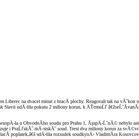
m Liberec na dvacet minut z hracĂ­ plochy. Reagovali tak na vĂ˝kon s
Slavii udÄ›lila pokutu 2 miliony korun, k ÄŤemuĹľ â€žseĹˇĂ­vanĂ­â€ś
m neuspÄ›la u ObvodnĂ­ho soudu pro Prahu 1, ĂşspÄ›ĹˇnĂ© nebylo 
vrzuje i PraĹľskĂ˝ mÄ›stskĂ˝ soud. Trest dva miliony korun za svĂ
dvolacĂ­ poplatek,â€ś sdÄ›lila rozsudek soudkynÄ› VladimĂ­ra Kosovco