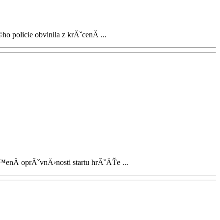
 policie obvinila z krĂˇcenĂ­ ...
enĂ­ oprĂˇvnÄ›nosti startu hrĂˇÄŤe ...