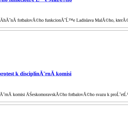
 stĂ­hĂˇnĂ­ fotbalovĂ©ho funkcionĂˇĹ™e Ladislava MalĂ©ho, kterĂ©ho
otest k disciplinĂˇrnĂ­ komisi
inĂˇrnĂ­ komisi ÄŚeskomoravskĂ©ho fotbalovĂ©ho svazu k proĹˇetĹ™