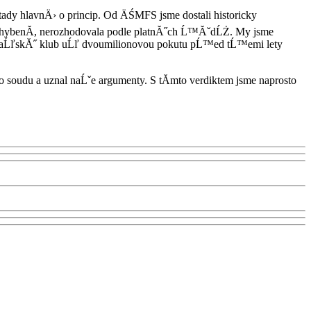
tady hlavnÄ› o princip. Od ÄŚMFS jsme dostali historicky
chybenĂ­, nerozhodovala podle platnĂ˝ch Ĺ™ĂˇdĹŻ. My jsme
 PraĹľskĂ˝ klub uĹľ dvoumilionovou pokutu pĹ™ed tĹ™emi lety
oudu a uznal naĹˇe argumenty. S tĂ­mto verdiktem jsme naprosto