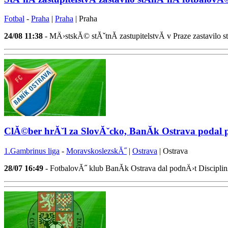
Fotbal
-
Praha
|
Praha
| Praha
24/08
11:38
- MÄ›stskĂ© stĂˇtnĂ­ zastupitelstvĂ­ v Praze zastavilo
ClĂ©ber hrĂˇl za SlovĂˇcko, BanĂ­k Ostrava podal pr
1.Gambrinus liga
-
MoravskoslezskĂ˝
|
Ostrava
| Ostrava
28/07
16:49
- FotbalovĂ˝ klub BanĂ­k Ostrava dal podnÄ›t Discipl