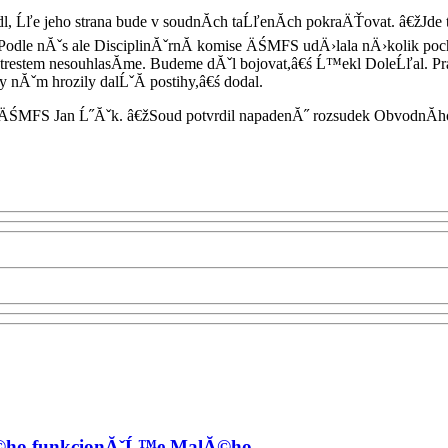
l, Ĺľe jeho strana bude v soudnĂ­ch taĹľenĂ­ch pokraÄŤovat. â€žJde 
Podle nĂˇs ale DisciplinĂˇrnĂ­ komise ÄŚMFS udÄ›lala nÄ›kolik po
m trestem nesouhlasĂ­me. Budeme dĂˇl bojovat,â€ś Ĺ™ekl DoleĹľal.
y nĂˇm hrozily dalĹˇĂ­ postihy,â€ś dodal.
ŚMFS Jan Ĺ˝Ăˇk. â€žSoud potvrdil napadenĂ˝ rozsudek ObvodnĂ­ho s
lovĂ©ho funkcionĂˇĹ™e MalĂ©ho