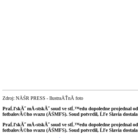
Zdroj: NÄŚR PRESS - IlustraÄŤnĂ­ foto
PraĹľskĂ˝ mÄ›stskĂ˝ soud ve stĹ™edu dopoledne projednal od
fotbalovĂ©ho svazu (ÄŚMFS). Soud potvrdil, Ĺľe Slavia dosta
PraĹľskĂ˝ mÄ›stskĂ˝ soud ve stĹ™edu dopoledne projednal od
fotbalovĂ©ho svazu (ÄŚMFS). Soud potvrdil, Ĺľe Slavia dosta