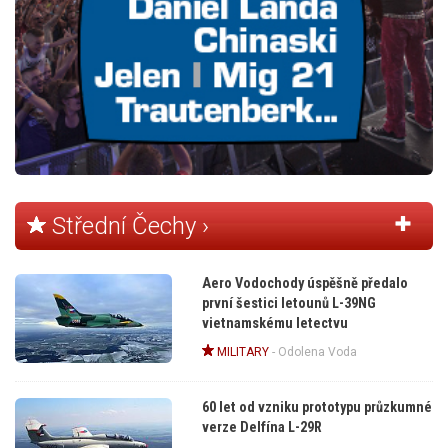
Střední Čechy ›
Aero Vodochody úspěšně předalo
první šestici letounů L-39NG
vietnamskému letectvu
MILITARY
-
Odolena Voda
60 let od vzniku prototypu průzkumné
verze Delfína L-29R