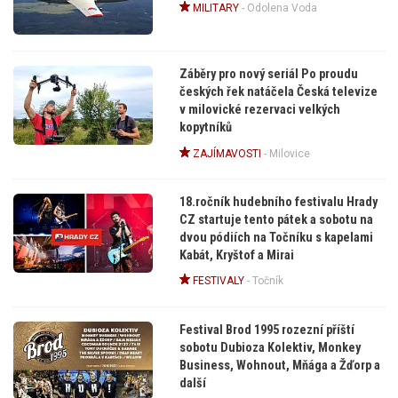
MILITARY
-
Odolena Voda
Záběry pro nový seriál Po proudu
českých řek natáčela Česká televize
v milovické rezervaci velkých
kopytníků
ZAJÍMAVOSTI
-
Milovice
18.ročník hudebního festivalu Hrady
CZ startuje tento pátek a sobotu na
dvou pódiích na Točníku s kapelami
Kabát, Kryštof a Mirai
FESTIVALY
-
Točník
Festival Brod 1995 rozezní příští
sobotu Dubioza Kolektiv, Monkey
Business, Wohnout, Mňága a Žďorp a
další