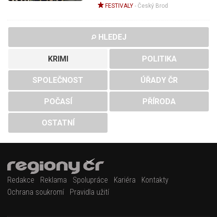
FESTIVALY
-
Český Brod
HLEDEJ
KRIMI
POLITIKA
SPOLEČNOST
ÚŘADY ČR
POČASÍ
PŘÍRODA
OSTATNÍ
Redakce
Reklama
Spolupráce
Kariéra
Kontakty
Ochrana soukromí
Pravidla užití