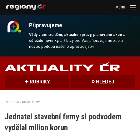
MENU
×
AKTUALITY
Připravujeme
KULTURA
Vždy v centru dění, aktuální zprávy, plánované akce a
důležité novinky.
Již brzy pro Vás připravujeme zcela
novou podobu našeho zpravodajství
SPORT
CESTOVÁNÍ
MAGAZÍN
RUBRIKY
HLEDEJ
DALŠÍ
RUBRIKA ›
KRIMI ČINY
REGION
Jednatel stavební firmy si podvodem
vydělal milion korun