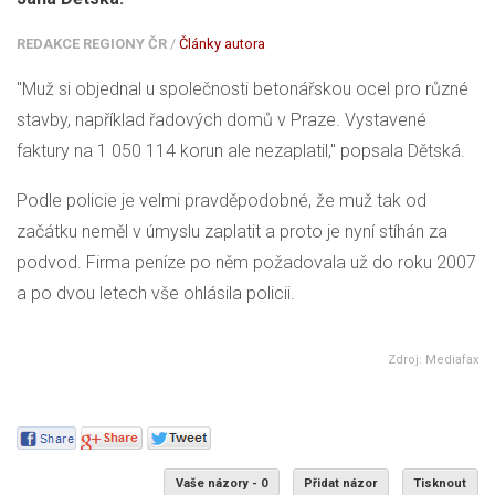
REDAKCE REGIONY ČR
/
Články autora
"Muž si objednal u společnosti betonářskou ocel pro různé
stavby, například řadových domů v Praze. Vystavené
faktury na 1 050 114 korun ale nezaplatil," popsala Dětská.
Podle policie je velmi pravděpodobné, že muž tak od
začátku neměl v úmyslu zaplatit a proto je nyní stíhán za
podvod. Firma peníze po něm požadovala už do roku 2007
a po dvou letech vše ohlásila policii.
Zdroj: Mediafax
Vaše názory - 0
Přidat názor
Tisknout