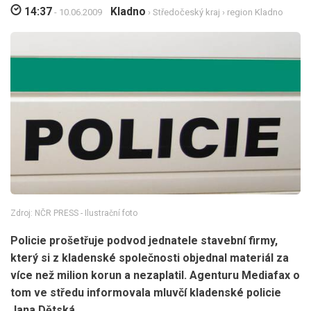
14:37
Kladno
- 10.06.2009
›
Středočeský kraj
›
region Kladno
Zdroj: NČR PRESS - Ilustrační foto
Policie prošetřuje podvod jednatele stavební firmy,
který si z kladenské společnosti objednal materiál za
více než milion korun a nezaplatil. Agenturu Mediafax o
tom ve středu informovala mluvčí kladenské policie
Jana Dětská.