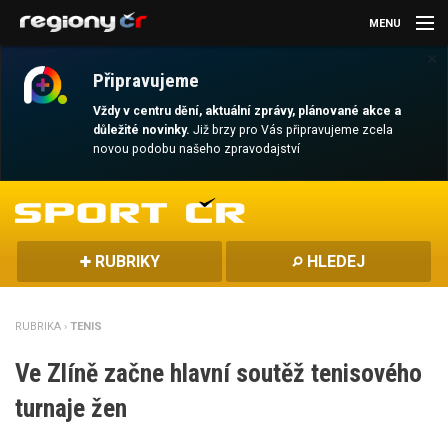
MENU
×
AKTUALITY
Připravujeme
KULTURA
Vždy v centru dění, aktuální zprávy, plánované akce a
důležité novinky.
Již brzy pro Vás připravujeme zcela
novou podobu našeho zpravodajství
SPORT
CESTOVÁNÍ
MAGAZÍN
RUBRIKY
HLEDEJ
DALŠÍ
RUBRIKA ›
TENIS
REGION
Ve Zlíně začne hlavní soutěž tenisového
turnaje žen