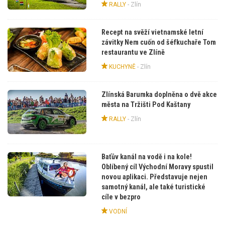
RALLY
-
Zlín
Recept na svěží vietnamské letní
závitky Nem cuốn od šéfkuchaře Tom
restaurantu ve Zlíně
KUCHYNĚ
-
Zlín
Zlínská Barumka doplněna o dvě akce
města na Tržišti Pod Kaštany
RALLY
-
Zlín
Baťův kanál na vodě i na kole!
Oblíbený cíl Východní Moravy spustil
novou aplikaci. Představuje nejen
samotný kanál, ale také turistické
cíle v bezpro
VODNÍ