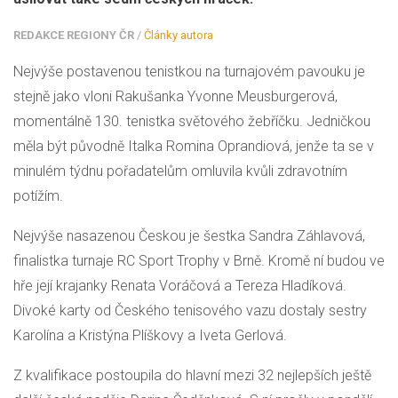
REDAKCE REGIONY ČR
/
Články autora
Nejvýše postavenou tenistkou na turnajovém pavouku je
stejně jako vloni Rakušanka Yvonne Meusburgerová,
momentálně 130. tenistka světového žebříčku. Jedničkou
měla být původně Italka Romina Oprandiová, jenže ta se v
minulém týdnu pořadatelům omluvila kvůli zdravotním
potížím.
Nejvýše nasazenou Českou je šestka Sandra Záhlavová,
finalistka turnaje RC Sport Trophy v Brně. Kromě ní budou ve
hře její krajanky Renata Voráčová a Tereza Hladíková.
Divoké karty od Českého tenisového vazu dostaly sestry
Karolína a Kristýna Plíškovy a Iveta Gerlová.
Z kvalifikace postoupila do hlavní mezi 32 nejlepších ještě