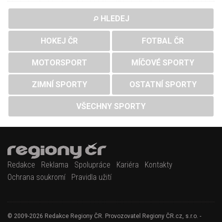
HLEDEJ
HOKEJ ČR
FOTBAL ČR
MOTORSPORT
MÍČOVÉ SPORTY
ZIMNÍ SPORTY
OSTATNÍ SPORTY
VŠECHNY SPORTY
Redakce
Reklama
Spolupráce
Kariéra
Kontakty
Ochrana soukromí
Pravidla užití
© 2009-2026 Redakce Regiony ČR. Provozovatel Regiony ČR.cz, s.r.o. -