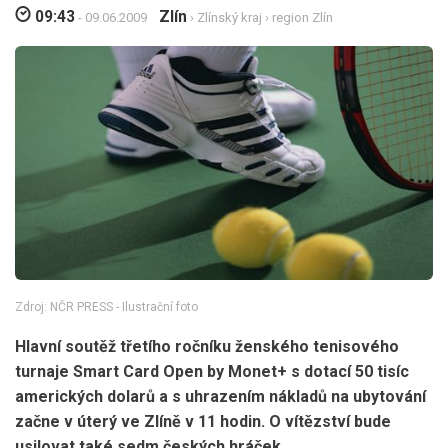
09:43
Zlín
- 09.06.2009
›
Zlínský kraj
›
region Zlín
Zdroj: NČR PRESS - Ilustrační foto
Hlavní soutěž třetího ročníku ženského tenisového
turnaje Smart Card Open by Monet+ s dotací 50 tisíc
amerických dolarů a s uhrazením nákladů na ubytování
začne v úterý ve Zlíně v 11 hodin. O vítězství bude
usilovat také sedm českých hráček.