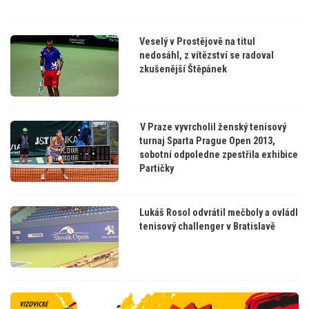
Veselý v Prostějově na titul
nedosáhl, z vítězství se radoval
zkušenější Štěpánek
V Praze vyvrcholil ženský tenisový
turnaj Sparta Prague Open 2013,
sobotní odpoledne zpestřila exhibice
Partičky
Lukáš Rosol odvrátil mečboly a ovládl
tenisový challenger v Bratislavě