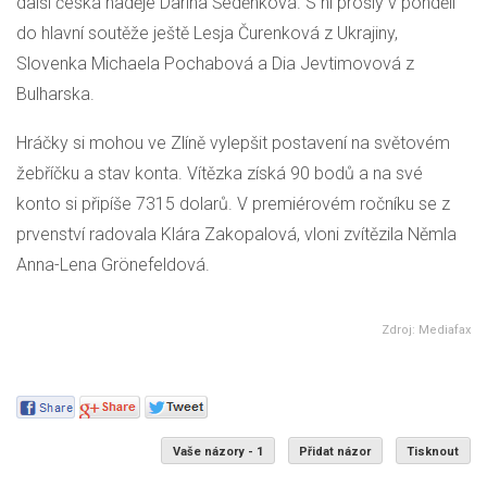
další česká naděje Darina Šeděnková. S ní prošly v pondělí
do hlavní soutěže ještě Lesja Čurenková z Ukrajiny,
Slovenka Michaela Pochabová a Dia Jevtimovová z
Bulharska.
Hráčky si mohou ve Zlíně vylepšit postavení na světovém
žebříčku a stav konta. Vítězka získá 90 bodů a na své
konto si připíše 7315 dolarů. V premiérovém ročníku se z
prvenství radovala Klára Zakopalová, vloni zvítězila Němla
Anna-Lena Grönefeldová.
Zdroj: Mediafax
Vaše názory - 1
Přidat názor
Tisknout