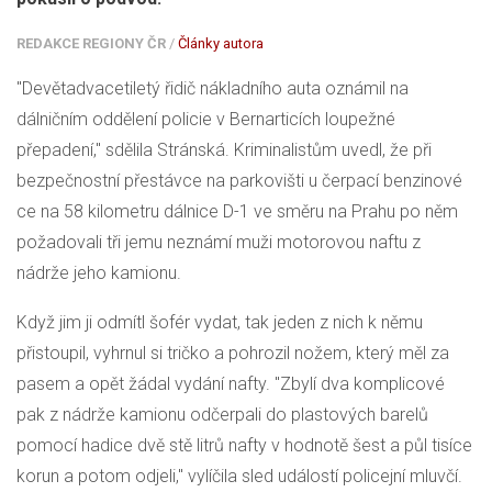
REDAKCE REGIONY ČR
/
Články autora
"Devětadvacetiletý řidič nákladního auta oznámil na
dálničním oddělení policie v Bernarticích loupežné
přepadení," sdělila Stránská. Kriminalistům uvedl, že při
bezpečnostní přestávce na parkovišti u čerpací benzinové
ce na 58 kilometru dálnice D-1 ve směru na Prahu po něm
požadovali tři jemu neznámí muži motorovou naftu z
nádrže jeho kamionu.
Když jim ji odmítl šofér vydat, tak jeden z nich k němu
přistoupil, vyhrnul si tričko a pohrozil nožem, který měl za
pasem a opět žádal vydání nafty. "Zbylí dva komplicové
pak z nádrže kamionu odčerpali do plastových barelů
pomocí hadice dvě stě litrů nafty v hodnotě šest a půl tisíce
korun a potom odjeli," vylíčila sled událostí policejní mluvčí.