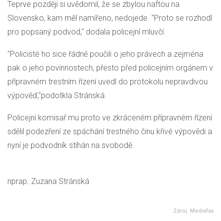
Teprve později si uvědomil, že se zbylou naftou na
Slovensko, kam měl namířeno, nedojede. "Proto se rozhodl
pro popsaný podvod," dodala policejní mluvčí.
"Policisté ho sice řádně poučili o jeho právech a zejména
pak o jeho povinnostech, přesto před policejním orgánem v
přípravném trestním řízení uvedl do protokolu nepravdivou
výpověď,"podotkla Stránská.
Policejní komisař mu proto ve zkráceném přípravném řízení
sdělil podezření ze spáchání trestného činu křivé výpovědi a
nyní je podvodník stíhán na svobodě.
nprap. Zuzana Stránská
Zdroj: Mediafax