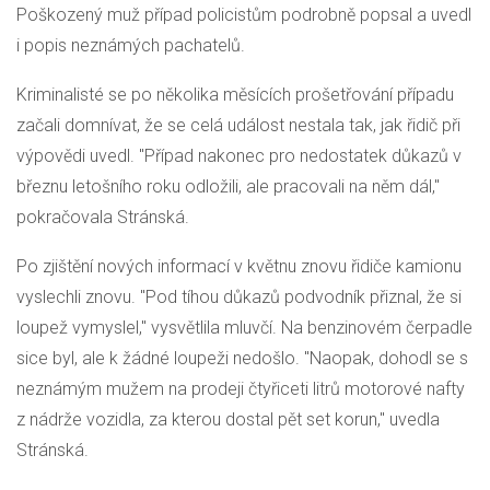
Poškozený muž případ policistům podrobně popsal a uvedl
i popis neznámých pachatelů.
Kriminalisté se po několika měsících prošetřování případu
začali domnívat, že se celá událost nestala tak, jak řidič při
výpovědi uvedl. "Případ nakonec pro nedostatek důkazů v
březnu letošního roku odložili, ale pracovali na něm dál,"
pokračovala Stránská.
Po zjištění nových informací v květnu znovu řidiče kamionu
vyslechli znovu. "Pod tíhou důkazů podvodník přiznal, že si
loupež vymyslel," vysvětlila mluvčí. Na benzinovém čerpadle
sice byl, ale k žádné loupeži nedošlo. "Naopak, dohodl se s
neznámým mužem na prodeji čtyřiceti litrů motorové nafty
z nádrže vozidla, za kterou dostal pět set korun," uvedla
Stránská.