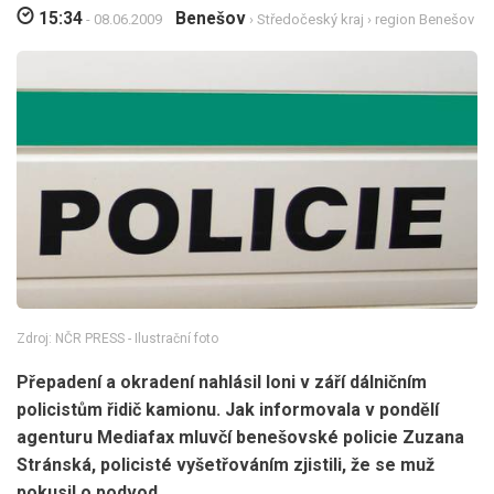
15:34
Benešov
- 08.06.2009
›
Středočeský kraj
›
region Benešov
Zdroj: NČR PRESS - Ilustrační foto
Přepadení a okradení nahlásil loni v září dálničním
policistům řidič kamionu. Jak informovala v pondělí
agenturu Mediafax mluvčí benešovské policie Zuzana
Stránská, policisté vyšetřováním zjistili, že se muž
pokusil o podvod.