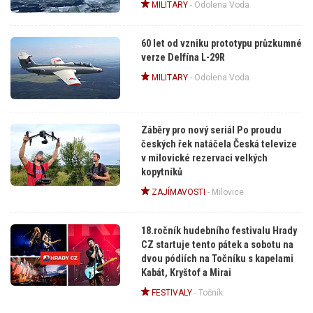
MILITARY
-
Odolena Voda
60 let od vzniku prototypu průzkumné
verze Delfína L-29R
MILITARY
-
Odolena Voda
Záběry pro nový seriál Po proudu
českých řek natáčela Česká televize
v milovické rezervaci velkých
kopytníků
ZAJÍMAVOSTI
-
Milovice
18.ročník hudebního festivalu Hrady
CZ startuje tento pátek a sobotu na
dvou pódiích na Točníku s kapelami
Kabát, Kryštof a Mirai
FESTIVALY
-
Točník