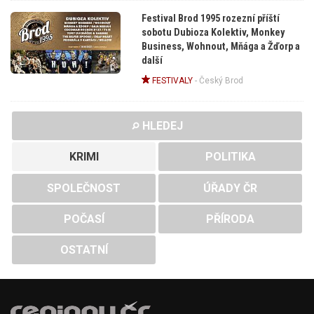
Festival Brod 1995 rozezní příští
sobotu Dubioza Kolektiv, Monkey
Business, Wohnout, Mňága a Žďorp a
další
FESTIVALY
-
Český Brod
HLEDEJ
KRIMI
POLITIKA
SPOLEČNOST
ÚŘADY ČR
POČASÍ
PŘÍRODA
OSTATNÍ