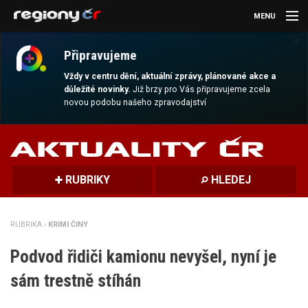
MENU
×
AKTUALITY
Připravujeme
KULTURA
Vždy v centru dění, aktuální zprávy, plánované akce a
důležité novinky.
Již brzy pro Vás připravujeme zcela
novou podobu našeho zpravodajství
SPORT
CESTOVÁNÍ
MAGAZÍN
RUBRIKY
HLEDEJ
DALŠÍ
RUBRIKA ›
KRIMI ČINY
REGION
Podvod řidiči kamionu nevyšel, nyní je
sám trestně stíhán