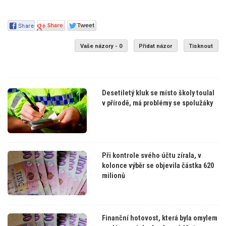
Vaše názory - 0
Přidat názor
Tisknout
Desetiletý kluk se místo školy toulal
v přírodě, má problémy se spolužáky
Při kontrole svého účtu zírala, v
kolonce výběr se objevila částka 620
milionů
Finanční hotovost, která byla omylem