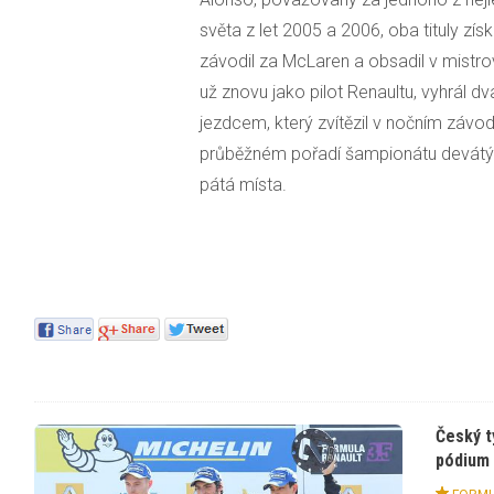
světa z let 2005 a 2006, oba tituly zís
závodil za McLaren a obsadil v mistrov
už znovu jako pilot Renaultu, vyhrál dv
jezdcem, který zvítězil v nočním závod
průběžném pořadí šampionátu devátý 
pátá místa.
Český t
pódium