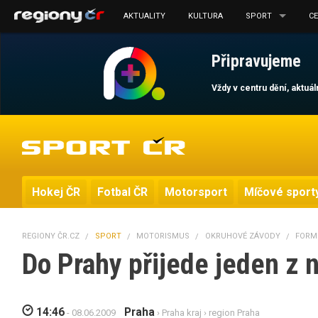
AKTUALITY
KULTURA
SPORT
C
Připravujeme
Vždy v centru dění, aktuá
Hokej ČR
Fotbal ČR
Motorsport
Míčové sport
REGIONY ČR.CZ
SPORT
MOTORISMUS
OKRUHOVÉ ZÁVODY
FORM
Do Prahy přijede jeden z n
14:46
Praha
- 08.06.2009
›
Praha kraj
›
region Praha