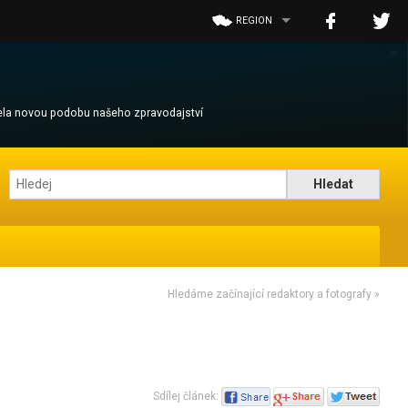
REGION
×
cela novou podobu našeho zpravodajství
Hledáme začínající redaktory a fotografy
»
Sdílej článek: