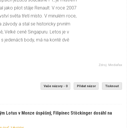
kal jako pilot stáje Renault. V roce 2007
ství světa třetí místo. V minulém roce,
a závody a stal se historicky prvním
ě, Velké ceně Singapuru. Letos je v
s jedenácti body, má na kontě dvě
Zdroj: Mediafax
Vaše názory - 0
Přidat názor
Tisknout
ým Lotus v Monze úspěšný, Filipínec Stöckinger dosáhl na