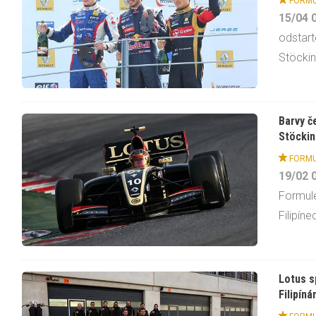
FORMU
15/04
odstart
Stöckin
Barvy č
Stöckin
FORMU
19/02
Formule
Filipíne
Lotus s
Filipín