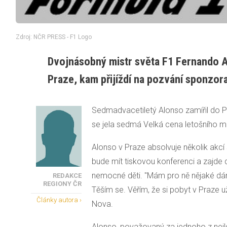
Zdroj: NČR PRESS - F1 Logo
Dvojnásobný mistr světa F1 Fernando A
Praze, kam přijíždí na pozvání sponzora
Sedmadvacetiletý Alonso zamířil do Pr
se jela sedmá Velká cena letošního mi
Alonso v Praze absolvuje několik akcí
bude mít tiskovou konferenci a zajde 
nemocné děti. "Mám pro ně nějaké
dá
REDAKCE
REGIONY ČR
Těším se. Věřím, že si pobyt v Praze už
Články autora ›
Nova.
Alonso, považovaný za jednoho z nejl