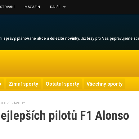
ESTOVÁNÍ
MAGAZÍN
DALŠÍ
lní zprávy, plánované akce a důležité novinky.
Již brzy pro Vás připravujeme z
y
Zimní sporty
Ostatní sporty
Všechny sporty
ULOVÉ ZÁVODY
ejlepších pilotů F1 Alonso