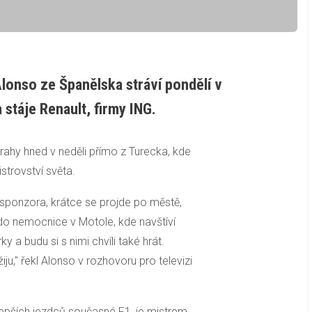
lonso ze Španělska stráví pondělí v
 stáje Renault, firmy ING.
ahy hned v neděli přímo z Turecka, kde
strovství světa.
 sponzora, krátce se projde po městě,
do nemocnice v Motole, kde navštíví
rky
a budu si s nimi chvíli také hrát.
iju," řekl Alonso v rozhovoru pro televizi
epších jezdců současné F1, je mistrem