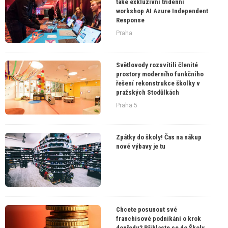
také exkluzivní třídenní
workshop AI Azure Independent
Response
Praha
Světlovody rozsvítili členité
prostory moderního funkčního
řešení rekonstrukce školky v
pražských Stodůlkách
Praha 5
Zpátky do školy! Čas na nákup
nové výbavy je tu
Chcete posunout své
franchisové podnikání o krok
dopředu? Přihlaste se do Školy