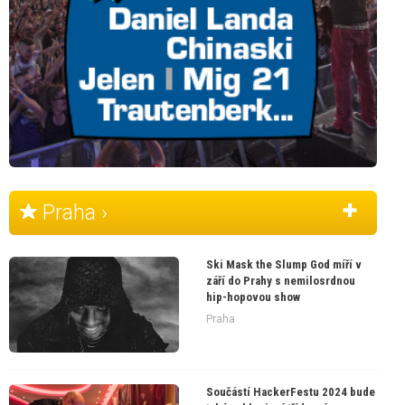
Praha ›
Ski Mask the Slump God míří v
září do Prahy s nemilosrdnou
hip-hopovou show
Praha
Součástí HackerFestu 2024 bude