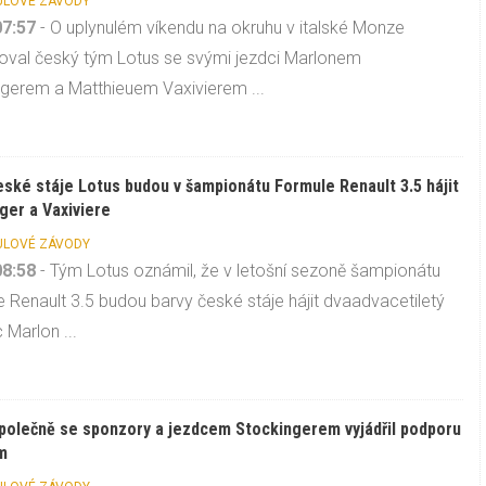
LOVÉ ZÁVODY
07:57
- O uplynulém víkendu na okruhu v italské Monze
oval český tým Lotus se svými jezdci Marlonem
gerem a Matthieuem Vaxivierem ...
eské stáje Lotus budou v šampionátu Formule Renault 3.5 hájit
ger a Vaxiviere
LOVÉ ZÁVODY
08:58
- Tým Lotus oznámil, že v letošní sezoně šampionátu
 Renault 3.5 budou barvy české stáje hájit dvaadvacetiletý
c Marlon ...
polečně se sponzory a jezdcem Stockingerem vyjádřil podporu
ám