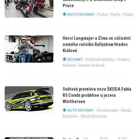
Praze
MOTO NOVINKY
-
Praha
›
Praha
› Praha
Herci Langmajer a Zima se zúčastní
osmého ročníku Rallyshow Hradec
Králové
NOVINKY
-
Královéhradecký
›
Hradec
Králové
› Hradec Králové
Světová premiéra vozu ŠKODA Fabia
R5 Combi proběhne u jezera
Wörthersee
AUTO NOVINKY
-
Středočeský
›
Mladá
Boleslav
› Mladá Boleslav