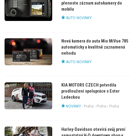
přeneste záznam autokamery do
mobilu
AUTO NOVINKY
Nová kamera do auta Mio MiVue 785
automaticky a kvalitně zaznamená
nehodu
AUTO NOVINKY
KIA MOTORS CZECH potvrdila
prodloužení spolupráce s Ester
Ledeckou
NOVINKY
-
Praha
›
Praha
› Praha
Harley-Davidson otevírá svůj první
samostatný H-D downtown shop v