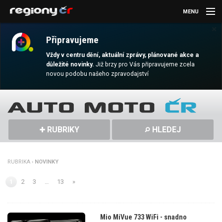
MENU
×
AKTUALITY
Připravujeme
KULTURA
Vždy v centru dění, aktuální zprávy, plánované akce a
důležité novinky.
Již brzy pro Vás připravujeme zcela
novou podobu našeho zpravodajství
SPORT
CESTOVÁNÍ
MAGAZÍN
RUBRIKY
HLEDEJ
DALŠÍ
RUBRIKA ›
NOVINKY
REGION
1
2
3
…
13
»
Mio MiVue 733 WiFi - snadno