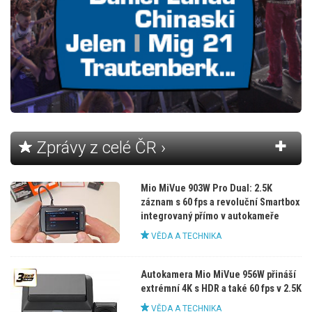
Zprávy z celé ČR ›
Mio MiVue 903W Pro Dual: 2.5K
záznam s 60 fps a revoluční Smartbox
integrovaný přímo v autokameře
VĚDA A TECHNIKA
Autokamera Mio MiVue 956W přináší
extrémní 4K s HDR a také 60 fps v 2.5K
VĚDA A TECHNIKA