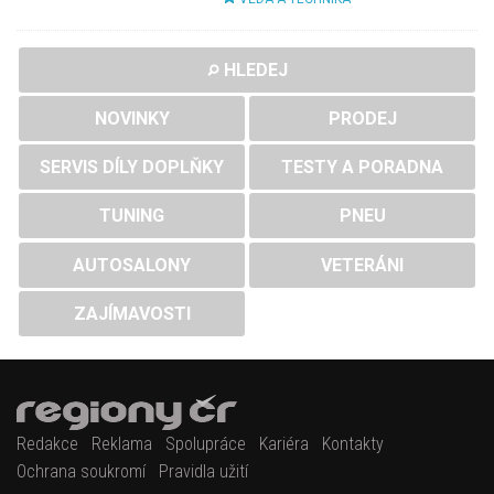
HLEDEJ
NOVINKY
PRODEJ
SERVIS DÍLY DOPLŇKY
TESTY A PORADNA
TUNING
PNEU
AUTOSALONY
VETERÁNI
ZAJÍMAVOSTI
Redakce
Reklama
Spolupráce
Kariéra
Kontakty
Ochrana soukromí
Pravidla užití