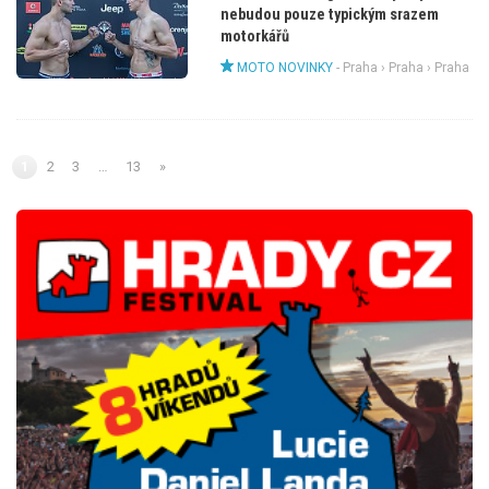
nebudou pouze typickým srazem
motorkářů
MOTO NOVINKY
-
Praha
›
Praha
› Praha
1
2
3
…
13
»