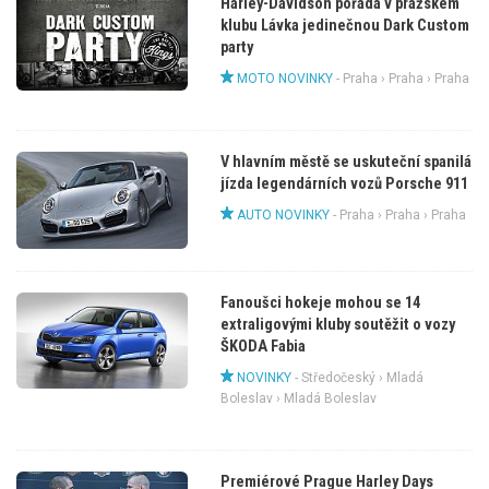
Harley-Davidson pořádá v pražském
klubu Lávka jedinečnou Dark Custom
party
MOTO NOVINKY
-
Praha
›
Praha
› Praha
V hlavním městě se uskuteční spanilá
jízda legendárních vozů Porsche 911
AUTO NOVINKY
-
Praha
›
Praha
› Praha
Fanoušci hokeje mohou se 14
extraligovými kluby soutěžit o vozy
ŠKODA Fabia
NOVINKY
-
Středočeský
›
Mladá
Boleslav
› Mladá Boleslav
Premiérové Prague Harley Days