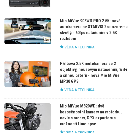
Mio MiVue 903WD PRO 2.5K: nová
autokamera se STARVIS 2 senzorem a
skvělým 60fps natáčením v 2.5K
rozlišení
VĚDA A TECHNIKA
Přílbová 2.5K motokamera se 2
objektivy, nouzovým natáčením, WiFi
a silnou baterií - nová Mio MiVue
MP30 GPS
VĚDA A TECHNIKA
Mio MiVue M820WD: dvě
bezpečnostní kamery na motorku,
navíc s radary, GPX exportem a
možností timelapse
VĚDA A TECHNIKA