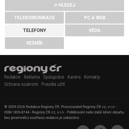
HLEDEJ
TELEKOMUNIKACE
PC A WEB
TELEFONY
VĚDA
VESMÍR
Redakce
Reklama
Spolupráce
Kariéra
Kontakty
Ochrana soukromí
Pravidla užití
© 2009-2026 Redakce Regiony ČR. Provozovatel Regiony ČR.cz, s.r.o. -
ISSN 1805-8744 - Regiony ČR.cz, s.r.o. - Publikování nebo další šíření obsahu
bez písemného souhlasu redakce je zakázáno.