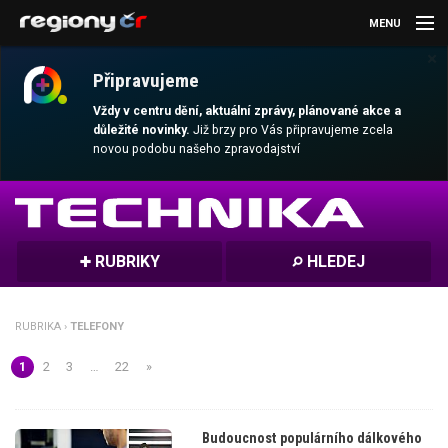
MENU
×
AKTUALITY
Připravujeme
KULTURA
Vždy v centru dění, aktuální zprávy, plánované akce a
důležité novinky.
Již brzy pro Vás připravujeme zcela
novou podobu našeho zpravodajství
SPORT
CESTOVÁNÍ
MAGAZÍN
RUBRIKY
HLEDEJ
DALŠÍ
RUBRIKA ›
TELEFONY
REGION
1
2
3
…
22
»
Budoucnost populárního dálkového