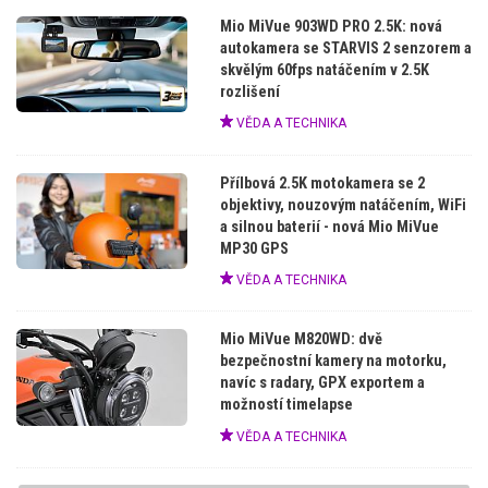
Mio MiVue 903WD PRO 2.5K: nová
autokamera se STARVIS 2 senzorem a
skvělým 60fps natáčením v 2.5K
rozlišení
VĚDA A TECHNIKA
Přílbová 2.5K motokamera se 2
objektivy, nouzovým natáčením, WiFi
a silnou baterií - nová Mio MiVue
MP30 GPS
VĚDA A TECHNIKA
Mio MiVue M820WD: dvě
bezpečnostní kamery na motorku,
navíc s radary, GPX exportem a
možností timelapse
VĚDA A TECHNIKA