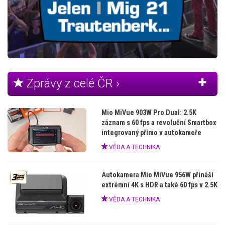
Zprávy z celé ČR ›
Mio MiVue 903W Pro Dual: 2.5K
záznam s 60 fps a revoluční Smartbox
integrovaný přímo v autokameře
VĚDA A TECHNIKA
Autokamera Mio MiVue 956W přináší
extrémní 4K s HDR a také 60 fps v 2.5K
VĚDA A TECHNIKA