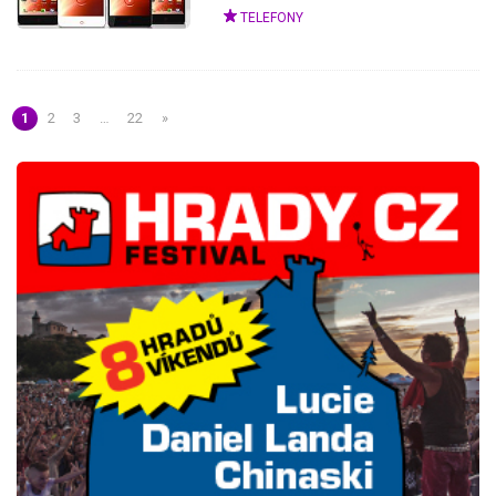
TELEFONY
1
2
3
…
22
»