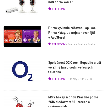
míti doma kameru
TELEFONY
Prima vyvinula zábavnou aplikaci
Prima Kvízy. Je nejstahovanější
v AppStore!
TELEFONY
-
Praha
›
Praha
› Praha
Společnost O2 Czech Republic zruší
ve Zlíně hned sedm veřejných
telefonů
TELEFONY
-
Zlínský
›
Zlín
› Zlín
MS v hokeji mohou Pražané podle
2GIS sledovat v 661 barech a
restauracích