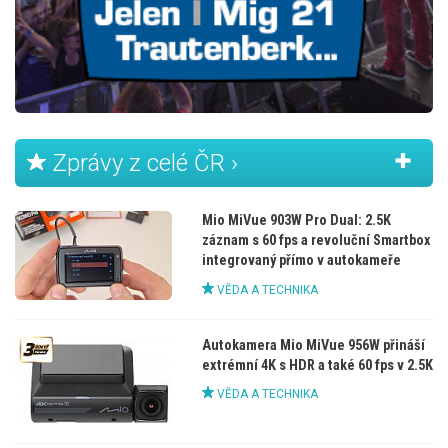
Zprávy z celé ČR ›
Mio MiVue 903W Pro Dual: 2.5K
záznam s 60 fps a revoluční Smartbox
integrovaný přímo v autokameře
VĚDA A TECHNIKA
Autokamera Mio MiVue 956W přináší
extrémní 4K s HDR a také 60 fps v 2.5K
VĚDA A TECHNIKA