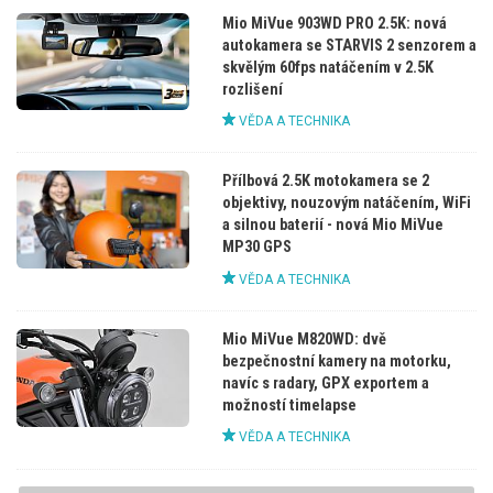
Mio MiVue 903WD PRO 2.5K: nová
autokamera se STARVIS 2 senzorem a
skvělým 60fps natáčením v 2.5K
rozlišení
VĚDA A TECHNIKA
Přílbová 2.5K motokamera se 2
objektivy, nouzovým natáčením, WiFi
a silnou baterií - nová Mio MiVue
MP30 GPS
VĚDA A TECHNIKA
Mio MiVue M820WD: dvě
bezpečnostní kamery na motorku,
navíc s radary, GPX exportem a
možností timelapse
VĚDA A TECHNIKA