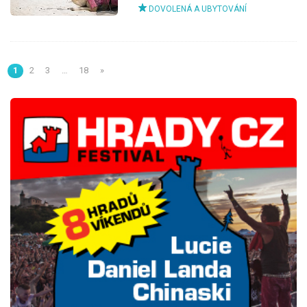
DOVOLENÁ A UBYTOVÁNÍ
1
2
3
…
18
»