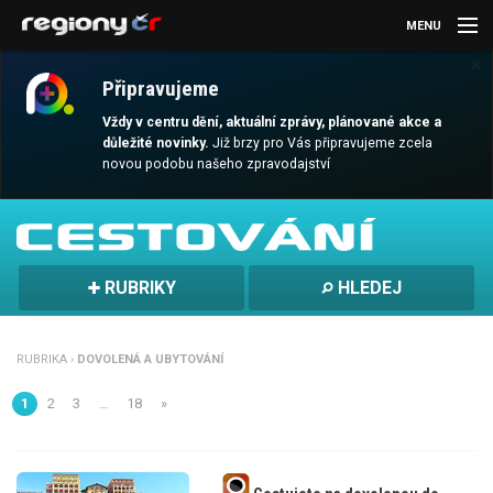
MENU
×
AKTUALITY
Připravujeme
KULTURA
Vždy v centru dění, aktuální zprávy, plánované akce a
důležité novinky.
Již brzy pro Vás připravujeme zcela
novou podobu našeho zpravodajství
SPORT
CESTOVÁNÍ
MAGAZÍN
RUBRIKY
HLEDEJ
DALŠÍ
RUBRIKA ›
DOVOLENÁ A UBYTOVÁNÍ
REGION
1
2
3
…
18
»