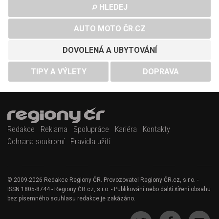
HLEDEJ
AUTO MOTO ČR.CZ
DOVOLENÁ A UBYTOVÁNÍ
TIPY A VÝLETY
DOPRAVA
Redakce
Reklama
Spolupráce
Kariéra
Kontakty
Ochrana soukromí
Pravidla užití
© 2009-2026 Redakce Regiony ČR. Provozovatel Regiony ČR.cz, s.r.o. -
ISSN 1805-8744 - Regiony ČR.cz, s.r.o. - Publikování nebo další šíření obsahu
bez písemného souhlasu redakce je zakázáno.