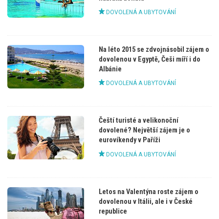
DOVOLENÁ A UBYTOVÁNÍ
Na léto 2015 se zdvojnásobil zájem o
dovolenou v Egyptě, Češi míří i do
Albánie
DOVOLENÁ A UBYTOVÁNÍ
Čeští turisté a velikonoční
dovolené? Největší zájem je o
eurovíkendy v Paříži
DOVOLENÁ A UBYTOVÁNÍ
Letos na Valentýna roste zájem o
dovolenou v Itálii, ale i v České
republice