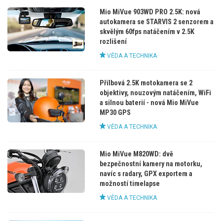
Mio MiVue 903WD PRO 2.5K: nová
autokamera se STARVIS 2 senzorem a
skvělým 60fps natáčením v 2.5K
rozlišení
VĚDA A TECHNIKA
Přílbová 2.5K motokamera se 2
objektivy, nouzovým natáčením, WiFi
a silnou baterií - nová Mio MiVue
MP30 GPS
VĚDA A TECHNIKA
Mio MiVue M820WD: dvě
bezpečnostní kamery na motorku,
navíc s radary, GPX exportem a
možností timelapse
VĚDA A TECHNIKA