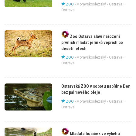
ZOO
-
Moravskoslezský
›
Ostrava
›
Ostrava
Zoo Ostrava slaví narození
prvních mláďat jelínků vepřích po
deseti letech
ZOO
-
Moravskoslezský
›
Ostrava
›
Ostrava
Ostravská ZOO v sobotu nabídne Den
bez palmového oleje
ZOO
-
Moravskoslezský
›
Ostrava
›
Ostrava
Mláďata husiček ve výběhu