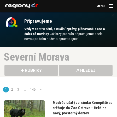
MENU
×
AKTUALITY
Připravujeme
KULTURA
Vždy v centru dění, aktuální zprávy, plánované akce a
důležité novinky.
Již brzy pro Vás připravujeme zcela
novou podobu našeho zpravodajství
SPORT
CESTOVÁNÍ
Severní Morava
MAGAZÍN
RUBRIKY
HLEDEJ
DALŠÍ
REGION
1
2
3
…
146
»
Medvěd ušatý ze zámku Konopiště se
stěhuje do Zoo Ostrava – čeká ho
nový, prostorný domov