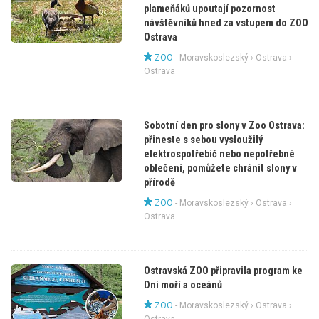
plameňáků upoutají pozornost
návštěvníků hned za vstupem do ZOO
Ostrava
ZOO
-
Moravskoslezský
›
Ostrava
›
Ostrava
Sobotní den pro slony v Zoo Ostrava:
přineste s sebou vysloužilý
elektrospotřebič nebo nepotřebné
oblečení, pomůžete chránit slony v
přírodě
ZOO
-
Moravskoslezský
›
Ostrava
›
Ostrava
Ostravská ZOO připravila program ke
Dni moří a oceánů
ZOO
-
Moravskoslezský
›
Ostrava
›