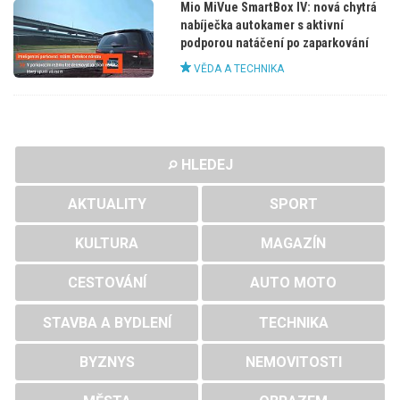
Mio MiVue SmartBox IV: nová chytrá
nabíječka autokamer s aktivní
podporou natáčení po zaparkování
VĚDA A TECHNIKA
HLEDEJ
AKTUALITY
SPORT
KULTURA
MAGAZÍN
CESTOVÁNÍ
AUTO MOTO
STAVBA A BYDLENÍ
TECHNIKA
BYZNYS
NEMOVITOSTI