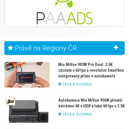
Právě na Regiony ČR
Mio MiVue 903W Pro Dual: 2.5K
záznam s 60 fps a revoluční Smartbox
integrovaný přímo v autokameře
VĚDA A TECHNIKA
Autokamera Mio MiVue 956W přináší
extrémní 4K s HDR a také 60 fps v 2.5K
VĚDA A TECHNIKA