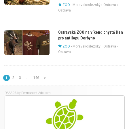
ZOO
-
Moravskoslezský
›
Ostrava
›
Ostrava
Ostravská ZOO na víkend chystá Den
pro antilopu Derbyho
ZOO
-
Moravskoslezský
›
Ostrava
›
Ostrava
1
2
3
…
146
»
PAAADS
by Permanent Ads.com