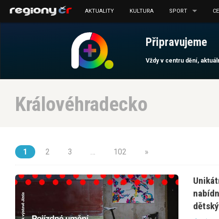
AKTUALITY
KULTURA
SPORT
C
Připravujeme
Vždy v centru dění, aktuá
Královéhradecko
1
2
3
…
102
»
Unikát
nabídn
dětský