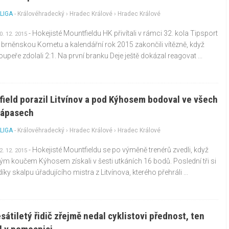
LIGA
-
Královéhradecký
›
Hradec Králové
› Hradec Králové
- Hokejisté Mountfieldu HK přivítali v rámci 32. kola Tipsport
0. 12. 2015
y brněnskou Kometu a kalendářní rok 2015 zakončili vítězně, když
upeře zdolali 2:1. Na první branku Deje ještě dokázal reagovat ...
ield porazil Litvínov a pod Kýhosem bodoval ve všech
zápasech
LIGA
-
Královéhradecký
›
Hradec Králové
› Hradec Králové
- Hokejisté Mountfieldu se po výměně trenérů zvedli, když
2. 12. 2015
m koučem Kýhosem získali v šesti utkáních 16 bodů. Poslední tři si
díky skalpu úřadujícího mistra z Litvínova, kterého přehráli ...
átiletý řidič zřejmě nedal cyklistovi přednost, ten