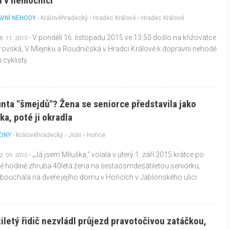
l v nemocnici
VNÍ NEHODY
-
Královéhradecký
›
Hradec Králové
› Hradec Králové
- V pondělí 16. listopadu 2015 ve 13:50 došlo na křižovatce
8. 11. 2015
rovská, V Mlejnku a Roudničská v Hradci Králové k dopravní nehodě
 cyklisty.
inta "šmejdů"? Žena se seniorce představila jako
ka, poté ji okradla
ČINY
-
Královéhradecký
›
Jičín
› Hořice
- „Já jsem Miluška,“ volala v úterý 1. září 2015 krátce po
2. 09. 2015
é hodině zhruba 40letá žena na šestaosmdesátiletou seniorku,
bouchala na dveře jejího domu v Hořicích v Jablonského ulici.
iletý řidič nezvládl průjezd pravotočivou zatáčkou,