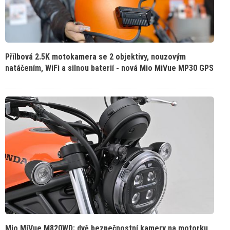
Přílbová 2.5K motokamera se 2 objektivy, nouzovým
natáčením, WiFi a silnou baterií - nová Mio MiVue MP30 GPS
Mio MiVue M820WD: dvě bezpečnostní kamery na motorku,