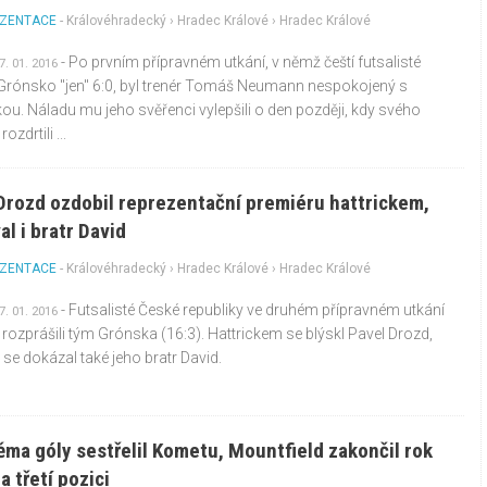
ZENTACE
-
Královéhradecký
›
Hradec Králové
› Hradec Králové
- Po prvním přípravném utkání, v němž čeští futsalisté
7. 01. 2016
 Grónsko "jen" 6:0, byl trenér Tomáš Neumann nespokojený s
u. Náladu mu jeho svěřenci vylepšili o den později, kdy svého
ozdrtili ...
Drozd ozdobil reprezentační premiéru hattrickem,
al i bratr David
ZENTACE
-
Královéhradecký
›
Hradec Králové
› Hradec Králové
- Futsalisté České republiky ve druhém přípravném utkání
7. 01. 2016
rozprášili tým Grónska (16:3). Hattrickem se blýskl Pavel Drozd,
 se dokázal také jeho bratr David.
ěma góly sestřelil Kometu, Mountfield zakončil rok
a třetí pozici