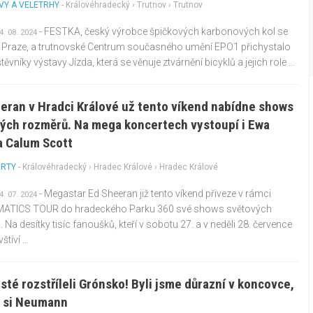
VY A VELETRHY
-
Královéhradecký
›
Trutnov
› Trutnov
- FESTKA, český výrobce špičkových karbonových kol se
4. 08. 2024
v Praze, a trutnovské Centrum současného umění EPO1 přichystalo
ěvníky výstavy Jízda, která se věnuje ztvárnění bicyklů a jejich role ...
eran v Hradci Králové už tento víkend nabídne shows
ých rozměrů. Na mega koncertech vystoupí i Ewa
a Calum Scott
ERTY
-
Královéhradecký
›
Hradec Králové
› Hradec Králové
- Megastar Ed Sheeran již tento víkend přiveze v rámci
4. 07. 2024
TICS TOUR do hradeckého Parku 360 své shows světových
 Na desítky tisíc fanoušků, kteří v sobotu 27. a v neděli 28. července
tíví ...
isté rozstříleli Grónsko! Byli jsme důrazní v koncovce,
l si Neumann