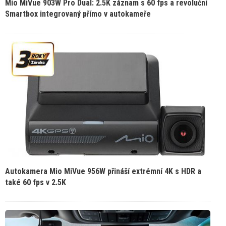
Mio MiVue 903W Pro Dual: 2.5K záznam s 60 fps a revoluční
Smartbox integrovaný přímo v autokameře
Autokamera Mio MiVue 956W přináší extrémní 4K s HDR a
také 60 fps v 2.5K