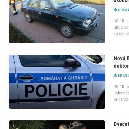
skonči
DOPRA
10:10
-
1
ulic Zbo
za účasti
Nová f
doktor
KRIMI 
10:10
-
0
jedenáct
přičemž 
Dvacet