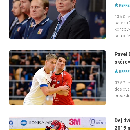
REPRE
13:53
-
2
porazili
koncovko
soupeře r
Pavel 
skórov
REPRE
07:57
-
2
doslova 
prosadit
Dej dv
2015 n