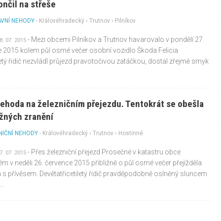
ončil na střeše
VNÍ NEHODY
-
Královéhradecký
›
Trutnov
› Pilníkov
- Mezi obcemi Pilníkov a Trutnov havarovalo v pondělí 27.
8. 07. 2015
 2015 kolem půl osmé večer osobní vozidlo Škoda Felicia.
etý řidič nezvládl průjezd pravotočivou zatáčkou, dostal zřejmě smyk
nehoda na železničním přejezdu. Tentokrát se obešla
žných zranění
NIČNÍ NEHODY
-
Královéhradecký
›
Trutnov
› Hostinné
- Přes železniční přejezd Prosečné v katastru obce
7. 07. 2015
m v neděli 26. července 2015 přibližně o půl osmé večer přejížděla
s přívěsem. Devětatřicetiletý řidič pravděpodobně oslněný sluncem
..