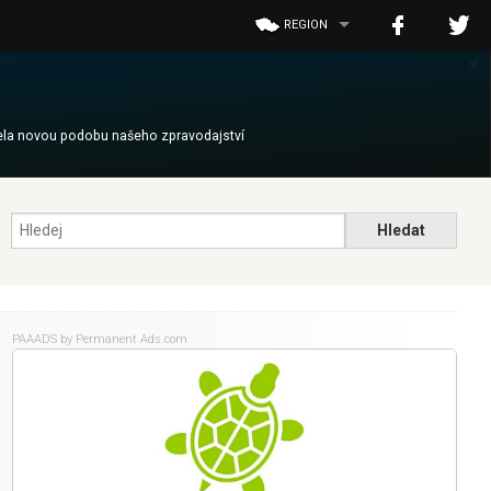
REGION
×
cela novou podobu našeho zpravodajství
PAAADS
by Permanent Ads.com