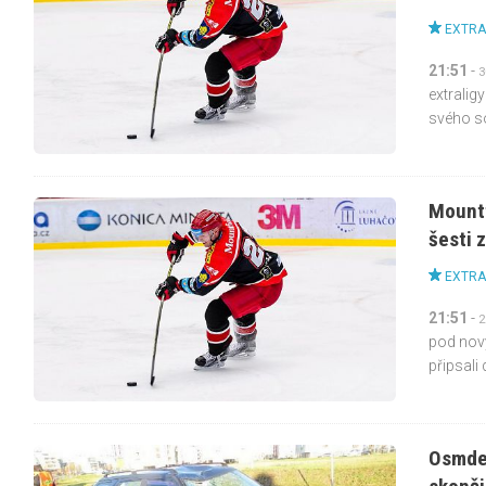
EXTRA
21:51
-
3
extralig
svého so
Mountf
šesti 
EXTRA
21:51
-
2
pod nový
připsali 
Osmdes