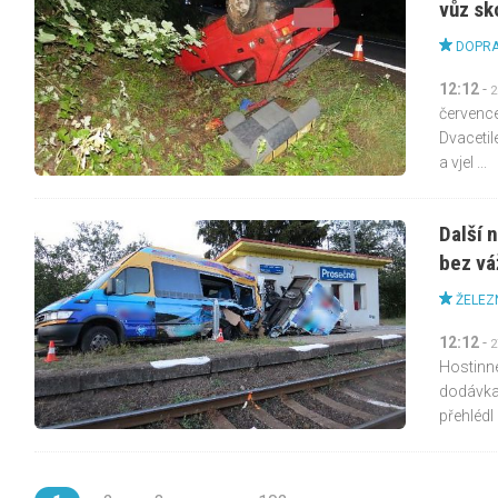
vůz sk
DOPRA
12:12
-
2
července
Dvacetil
a vjel ...
Další 
bez vá
ŽELEZ
12:12
-
2
Hostinné
dodávka 
přehlédl .