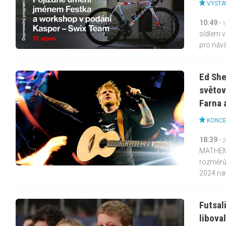
VÝSTA
10:49
-
1
sídlem 
pro návšt
Ed She
světov
Farna 
KONC
18:39
-
2
MATHEMA
rozměrů.
2024 navš
Futsal
libova