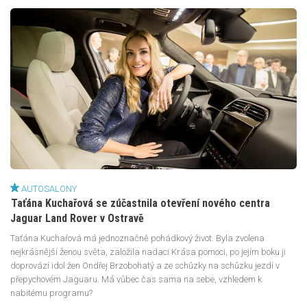
AUTOSALONY
Taťána Kuchařová se zúčastnila otevření nového centra
Jaguar Land Rover v Ostravě
Taťána Kuchařová má jednoznačně pohádkový život. Byla zvolena
nejkrásnější ženou světa, založila nadaci Krása pomoci, po jejím boku ji
doprovází idol žen Ondřej Brzobohatý a ze schůzky na schůzku jezdí v
přepychovém Jaguaru. Má vůbec čas sama na sebe, vzhledem k
nabitému programu?