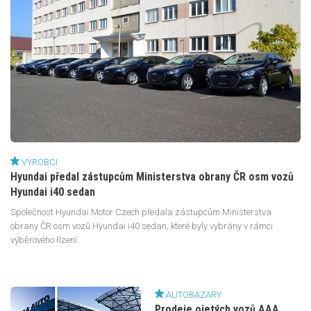
VÝROBCI
Hyundai předal zástupcům Ministerstva obrany ČR osm vozů
Hyundai i40 sedan
Společnost Hyundai Motor Czech předala zástupcům Ministerstva
obrany ČR osm vozů Hyundai i40 sedan, které byly vybrány v rámci
výběrového řízení.
AUTOBAZARY
Prodeje ojetých vozů AAA