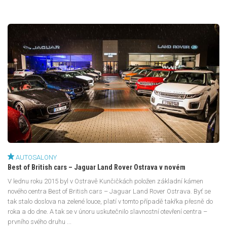
AUTOSALONY
Best of British cars – Jaguar Land Rover Ostrava v novém
V lednu roku 2015 byl v Ostravě Kunčičkách položen základní kámen
nového centra Best of British cars – Jaguar Land Rover Ostrava. Byť se
tak stalo doslova na zelené louce, platí v tomto případě takřka přesně do
roka a do dne. A tak se v únoru uskutečnilo slavnostní otevření centra –
prvního svého druhu ...