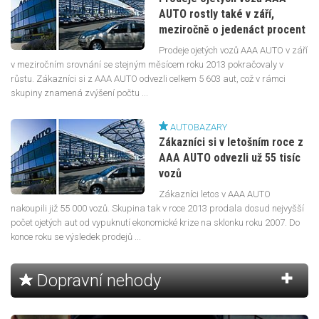
AUTO rostly také v září,
meziročně o jedenáct procent
Prodeje ojetých vozů AAA AUTO v září
v meziročním srovnání se stejným měsícem roku 2013 pokračovaly v
růstu. Zákazníci si z AAA AUTO odvezli celkem 5 603 aut, což v rámci
skupiny znamená zvýšení počtu ...
AUTOBAZARY
Zákazníci si v letošním roce z
AAA AUTO odvezli už 55 tisíc
vozů
Zákazníci letos v AAA AUTO
nakoupili již 55 000 vozů. Skupina tak v roce 2013 prodala dosud nejvyšší
počet ojetých aut od vypuknutí ekonomické krize na sklonku roku 2007. Do
konce roku se výsledek prodejů ...
Dopravní nehody