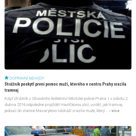
DOPRAVNÍ NEHODY
Strážník poskytl první pomoc muži, kterého v centru Prahy srazila
tramvaj
Když strážník z Obvodního ředitelství Městské policie Praha 1 v sobotu 2.
dubna 2016 odpoledne projížděl Havlíčkovou ulicí, uviděl, jak tramvaj
jedoucí do stanice Masarykovo nádraží srazila muže, který ...
› více