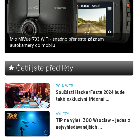
Mio MiVue 733 WiFi - snadno přeneste záznam
autokamery do mobilu
Četli jste před léty
PC A WEB
Součástí HackerFestu 2024 bude
také exkluzivní třídenní ...
VÝLETY
TIP na výlet: ZOO Wroclaw - jedna z
nejvyhledávanějších ...