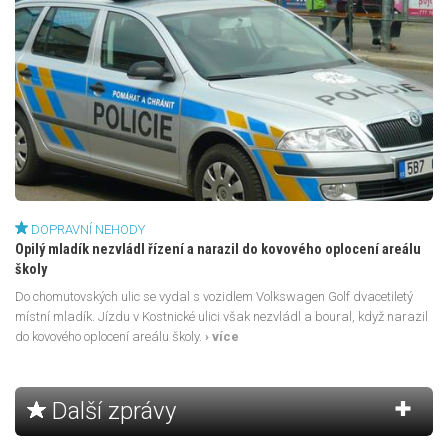
DOPRAVNÍ NEHODY
Opilý mladík nezvládl řízení a narazil do kovového oplocení areálu
školy
Do chomutovských ulic se vydal s vozidlem Volkswagen Golf dvacetiletý
místní mladík. Jízdu v Kostnické ulici však nezvládl a boural, když narazil
do kovového oplocení areálu školy.
› více
Další zprávy