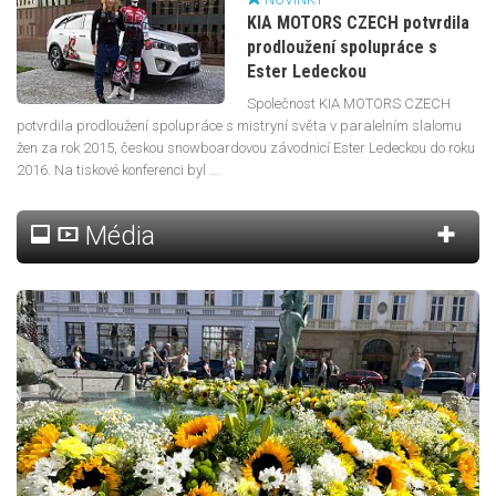
KIA MOTORS CZECH potvrdila
prodloužení spolupráce s
Ester Ledeckou
Společnost KIA MOTORS CZECH
potvrdila prodloužení spolupráce s mistryní světa v paralelním slalomu
žen za rok 2015, českou snowboardovou závodnicí Ester Ledeckou do roku
2016. Na tiskové konferenci byl ...
Média