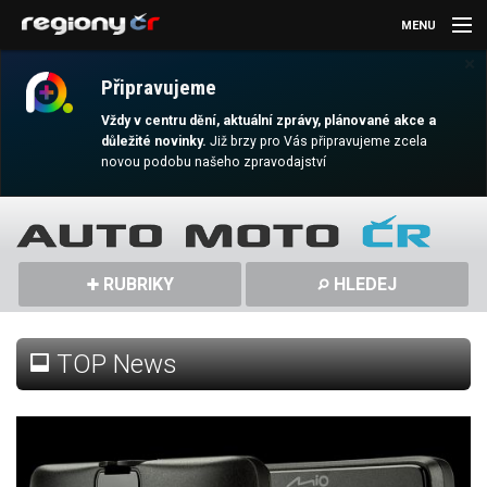
MENU
×
AKTUALITY
Připravujeme
KULTURA
Vždy v centru dění, aktuální zprávy, plánované akce a
důležité novinky.
Již brzy pro Vás připravujeme zcela
novou podobu našeho zpravodajství
SPORT
CESTOVÁNÍ
MAGAZÍN
RUBRIKY
HLEDEJ
DALŠÍ
TOP News
REGION