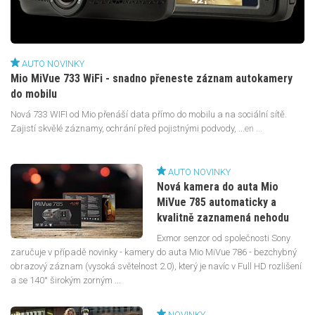
AUTO NOVINKY
Mio MiVue 733 WiFi - snadno přeneste záznam autokamery
do mobilu
Nová 733 WIFI od Mio přenáší data přímo do mobilu a na sociální sítě.
Zajistí skvělé záznamy, ochrání před pojistnými podvody, ...
en ...
AUTO NOVINKY
Nová kamera do auta Mio
MiVue 785 automaticky a
kvalitně zaznamená nehodu
Exmor senzor od společnosti Sony
zaručuje v případě novinky - kamery do auta Mio MiVue 786 - bezchybný
obrazový záznam (vysoká světelnost 2.0), který je navíc v Full HD rozlišení
a se 140° širokým zorným ...
NOVINKY