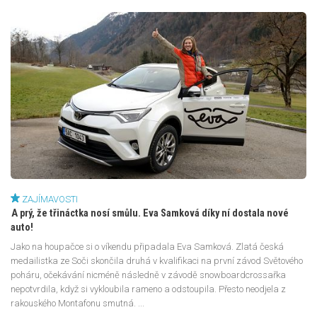
ZAJÍMAVOSTI
A prý, že třináctka nosí smůlu. Eva Samková díky ní dostala nové
auto!
Jako na houpačce si o víkendu připadala Eva Samková. Zlatá česká
medailistka ze Soči skončila druhá v kvalifikaci na první závod Světového
poháru, očekávání nicméně následně v závodě snowboardcrossařka
nepotvrdila, když si vykloubila rameno a odstoupila. Přesto neodjela z
rakouského Montafonu smutná. ...