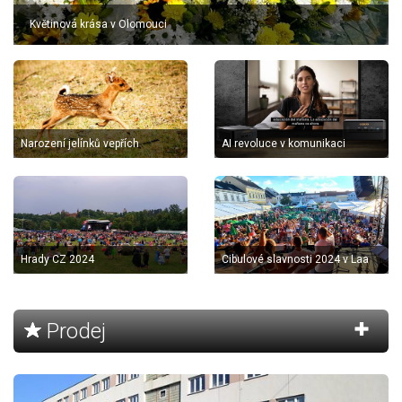
Květinová krása v Olomouci
Narození jelínků vepřích
AI revoluce v komunikaci
Hrady CZ 2024
Cibulové slavnosti 2024 v Laa
Prodej