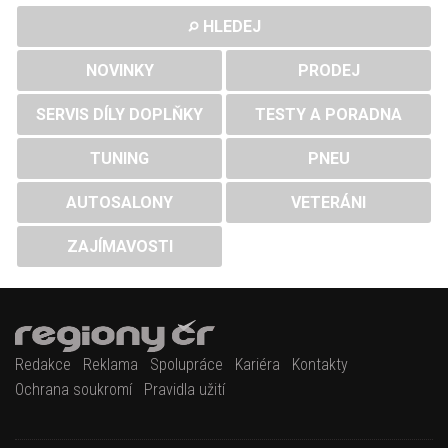
HLEDEJ
NOVINKY
PRODEJ
SERVIS DÍLY DOPLŇKY
TESTY A PORADNA
TUNING
PNEU
AUTOSALONY
VETERÁNI
ZAJÍMAVOSTI
Redakce
Reklama
Spolupráce
Kariéra
Kontakty
Ochrana soukromí
Pravidla užití