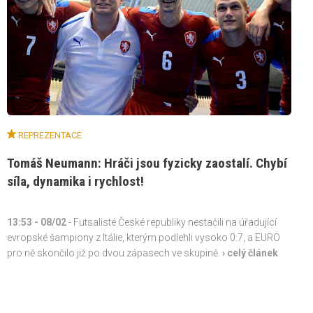
REPREZENTACE
Tomáš Neumann: Hráči jsou fyzicky zaostalí. Chybí
síla, dynamika i rychlost!
13:53
- 08/02
- Futsalisté České republiky nestačili na úřadující
evropské šampiony z Itálie, kterým podlehli vysoko 0:7, a EURO
pro ně skončilo již po dvou zápasech ve skupině.
› celý článek