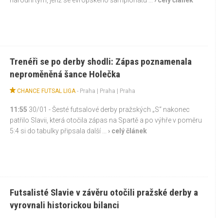
Trenéři se po derby shodli: Zápas poznamenala
neproměněná šance Holečka
CHANCE FUTSAL LIGA
-
Praha
|
Praha
| Praha
11:55
30/01 - Šesté futsalové derby pražských „S“ nakonec
patřilo Slavii, která otočila zápas na Spartě a po výhře v poměru
5:4 si do tabulky připsala další ...
› celý článek
Futsalisté Slavie v závěru otočili pražské derby a
vyrovnali historickou bilanci