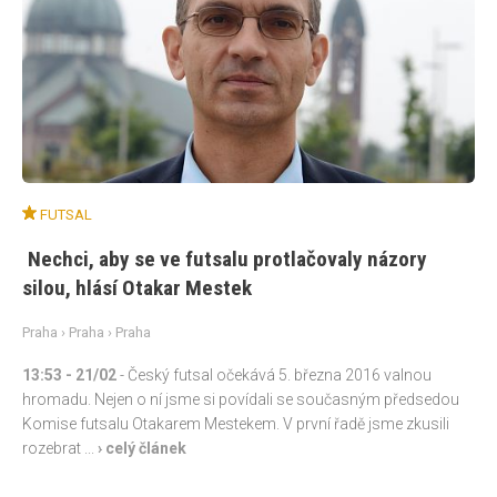
FUTSAL
Nechci, aby se ve futsalu protlačovaly názory
silou, hlásí Otakar Mestek
Praha
›
Praha
› Praha
13:53
- 21/02
- Český futsal očekává 5. března 2016 valnou
hromadu. Nejen o ní jsme si povídali se současným předsedou
Komise futsalu Otakarem Mestekem. V první řadě jsme zkusili
rozebrat ...
› celý článek