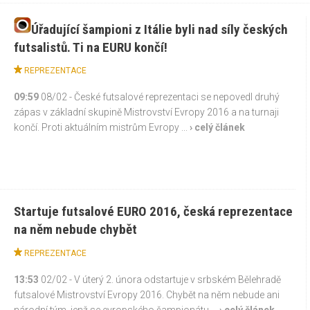
Úřadující šampioni z Itálie byli nad síly českých
futsalistů. Ti na EURU končí!
REPREZENTACE
09:59
08/02 - České futsalové reprezentaci se nepovedl druhý
zápas v základní skupině Mistrovství Evropy 2016 a na turnaji
končí. Proti aktuálním mistrům Evropy ...
› celý článek
Startuje futsalové EURO 2016, česká reprezentace
na něm nebude chybět
REPREZENTACE
13:53
02/02 - V úterý 2. února odstartuje v srbském Bělehradě
futsalové Mistrovství Evropy 2016. Chybět na něm nebude ani
národní tým, jenž se evropského šampionátu ...
› celý článek