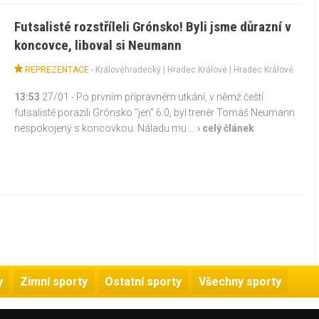
Futsalisté rozstříleli Grónsko! Byli jsme důrazní v
koncovce, liboval si Neumann
REPREZENTACE
-
Královéhradecký
|
Hradec Králové
| Hradec Králové
13:53
27/01 - Po prvním přípravném utkání, v němž čeští
futsalisté porazili Grónsko "jen" 6:0, byl trenér Tomáš Neumann
nespokojený s koncovkou. Náladu mu ...
› celý článek
y
Zimní sporty
Ostatní sporty
Všechny sporty