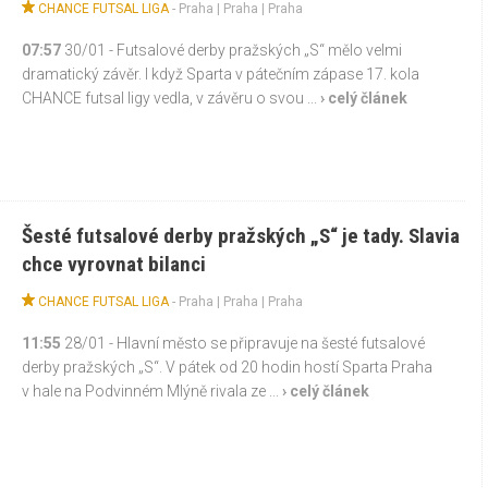
CHANCE FUTSAL LIGA
-
Praha
|
Praha
| Praha
07:57
30/01 - Futsalové derby pražských „S“ mělo velmi
dramatický závěr. I když Sparta v pátečním zápase 17. kola
CHANCE futsal ligy vedla, v závěru o svou ...
› celý článek
Šesté futsalové derby pražských „S“ je tady. Slavia
chce vyrovnat bilanci
CHANCE FUTSAL LIGA
-
Praha
|
Praha
| Praha
11:55
28/01 - Hlavní město se připravuje na šesté futsalové
derby pražských „S“. V pátek od 20 hodin hostí Sparta Praha
v hale na Podvinném Mlýně rivala ze ...
› celý článek