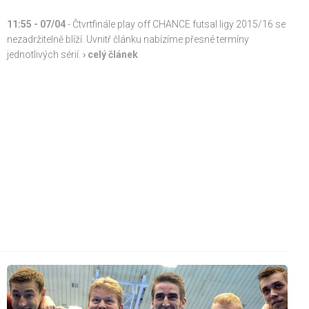
11:55 - 07/04
- Čtvrtfinále play off CHANCE futsal ligy 2015/16 se
nezadržitelně blíží. Uvnitř článku nabízíme přesné termíny
jednotlivých sérií.
› celý článek