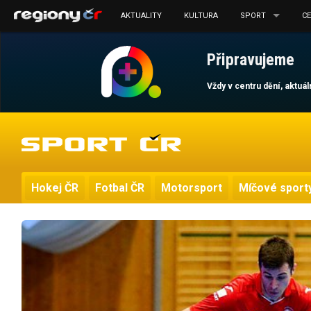
AKTUALITY
KULTURA
SPORT
C
Připravujeme
Vždy v centru dění, aktuá
Hokej ČR
Fotbal ČR
Motorsport
Míčové sport