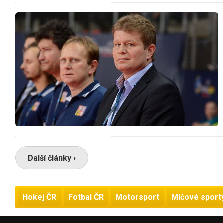
Další články ›
Hokej ČR
Fotbal ČR
Motorsport
Míčové sport