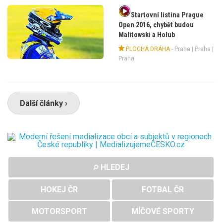
Startovní listina Prague
Open 2016, chybět budou
Malitowski a Holub
PLOCHÁ DRÁHA
-
Praha
|
Praha
|
Praha
Další články ›
HLEDEJ
HOKEJ ČR
FOTBAL ČR
MOTORSPORT
MÍČOVÉ SPORTY