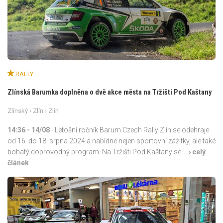
RALLY
Zlínská Barumka doplněna o dvě akce města na Tržišti Pod Kaštany
Zlínský
›
Zlín
› Zlín
14:36
- 14/08
- Letošní ročník Barum Czech Rally Zlín se odehraje
od 16. do 18. srpna 2024 a nabídne nejen sportovní zážitky, ale také
bohatý doprovodný program. Na Tržišti Pod Kaštany se ...
› celý
článek