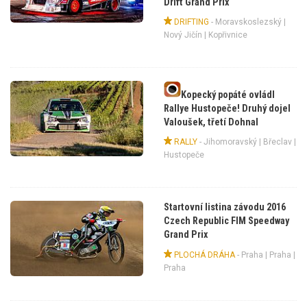
Drift Grand Prix
DRIFTING
-
Moravskoslezský
|
Nový Jičín
| Kopřivnice
Kopecký popáté ovládl
Rallye Hustopeče! Druhý dojel
Valoušek, třetí Dohnal
RALLY
-
Jihomoravský
|
Břeclav
|
Hustopeče
Startovní listina závodu 2016
Czech Republic FIM Speedway
Grand Prix
PLOCHÁ DRÁHA
-
Praha
|
Praha
|
Praha