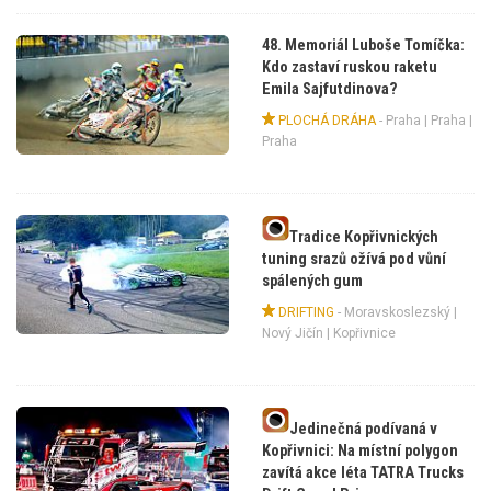
48. Memoriál Luboše Tomíčka:
Kdo zastaví ruskou raketu
Emila Sajfutdinova?
PLOCHÁ DRÁHA
-
Praha
|
Praha
|
Praha
Tradice Kopřivnických
tuning srazů ožívá pod vůní
spálených gum
DRIFTING
-
Moravskoslezský
|
Nový Jičín
| Kopřivnice
Jedinečná podívaná v
Kopřivnici: Na místní polygon
zavítá akce léta TATRA Trucks