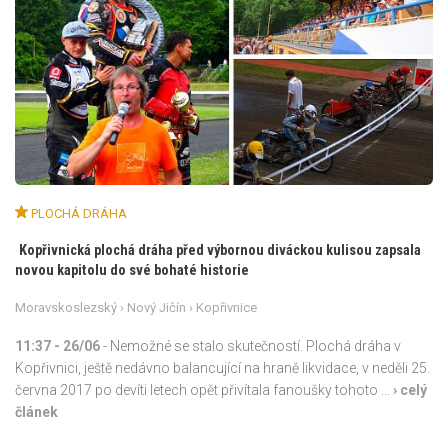
PLOCHÁ DRÁHA
Kopřivnická plochá dráha před výbornou diváckou kulisou zapsala
novou kapitolu do své bohaté historie
Moravskoslezský
›
Nový Jičín
› Kopřivnice
11:37
- 26/06
- Nemožné se stalo skutečností. Plochá dráha v
Kopřivnici, ještě nedávno balancující na hraně likvidace, v neděli 25.
června 2017 po devíti letech opět přivítala fanoušky tohoto ...
› celý
článek