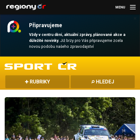
MENU
×
AKTUALITY
Připravujeme
KULTURA
Vždy v centru dění, aktuální zprávy, plánované akce a
důležité novinky.
Již brzy pro Vás připravujeme zcela
novou podobu našeho zpravodajství
SPORT
CESTOVÁNÍ
MAGAZÍN
RUBRIKY
HLEDEJ
DALŠÍ
REGION