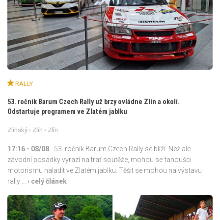
RALLY
53. ročník Barum Czech Rally už brzy ovládne Zlín a okolí.
Odstartuje programem ve Zlatém jablku
Zlínský
›
Zlín
› Zlín
17:16
- 08/08
- 53. ročník Barum Czech Rally se blíží. Než ale
závodní posádky vyrazí na trať soutěže, mohou se fanoušci
motorismu naladit ve Zlatém jablku. Těšit se mohou na výstavu
rally ...
› celý článek