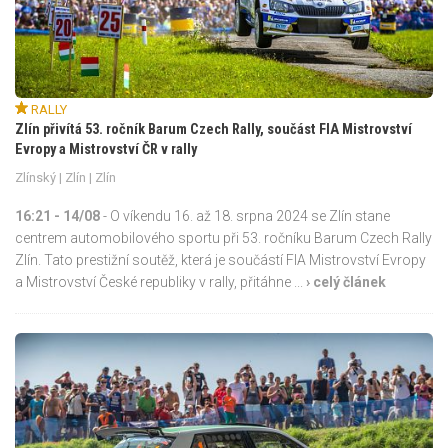
RALLY
Zlín přivítá 53. ročník Barum Czech Rally, součást FIA Mistrovství
Evropy a Mistrovství ČR v rally
Zlínský
|
Zlín
| Zlín
16:21 - 14/08
- O víkendu 16. až 18. srpna 2024 se Zlín stane
centrem automobilového sportu při 53. ročníku Barum Czech Rally
Zlín. Tato prestižní soutěž, která je součástí FIA Mistrovství Evropy
a Mistrovství České republiky v rally, přitáhne ...
› celý článek